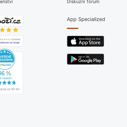
šenství
Diskuzní fórum
App Specialized