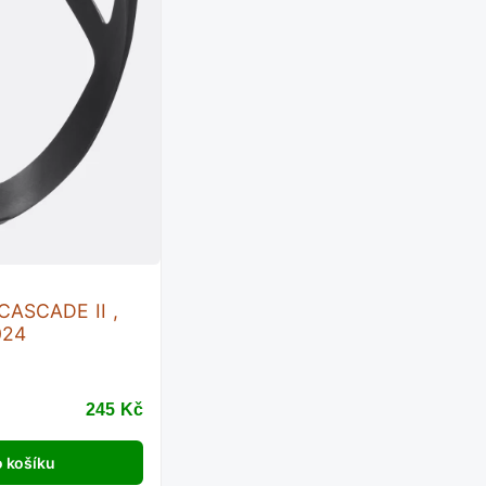
 CASCADE II ,
024
245 Kč
 košíku