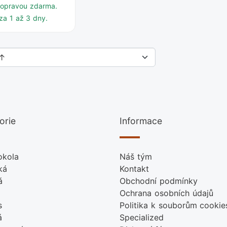
dopravou zdarma.
za 1 až 3 dny.
orie
Informace
okola
Náš tým
ká
Kontakt
á
Obchodní podmínky
Ochrana osobních údajů
s
Politika k souborům cookie
á
Specialized