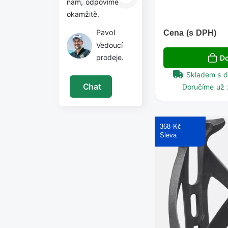
nám, odpovíme
okamžitě.
Pavol
Cena (s DPH)
Vedoucí
prodeje.
Do
Skladem s 
Chat
Doručíme už 
368 Kč