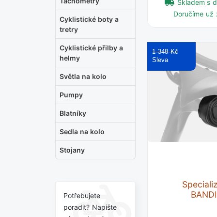
Tachometry
Skladem s 
Doručíme už 
Cyklistické boty a
tretry
Cyklistické přilby a
1 348 Kč
helmy
Světla na kolo
Pumpy
Blatníky
Sedla na kolo
Stojany
Special
BANDI
Potřebujete
poradit? Napište