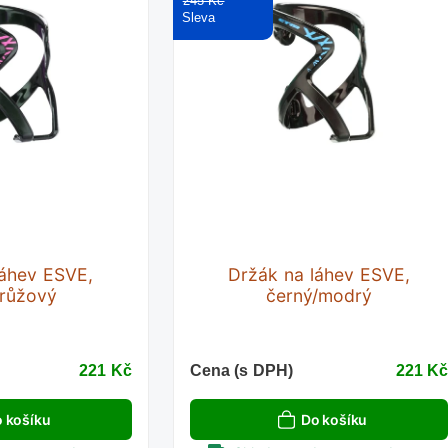
245 Kč
láhev ESVE,
Držák na láhev ESVE,
/růžový
černý/modrý
221 Kč
Cena (s DPH)
221 K
 košíku
Do košíku