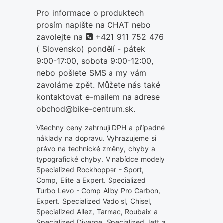
Pro informace o produktech
prosím napište na CHAT nebo
telefon
zavolejte na
+421 911 752 476
( Slovensko) pondělí - pátek
9:00-17:00, sobota 9:00-12:00,
nebo pošlete SMS a my vám
zavoláme zpět. Můžete nás také
kontaktovat e-mailem na adrese
obchod@bike-centrum.sk.
Všechny ceny zahrnují DPH a případné
náklady na dopravu. Vyhrazujeme si
právo na technické změny, chyby a
typografické chyby. V nabídce modely
Specialized Rockhopper - Sport,
Comp, Elite a Expert. Specialized
Turbo Levo - Comp Alloy Pro Carbon,
Expert. Specialized Vado sl, Chisel,
Specialized Allez, Tarmac, Roubaix a
Specialized Diverge. Specialized Jett a