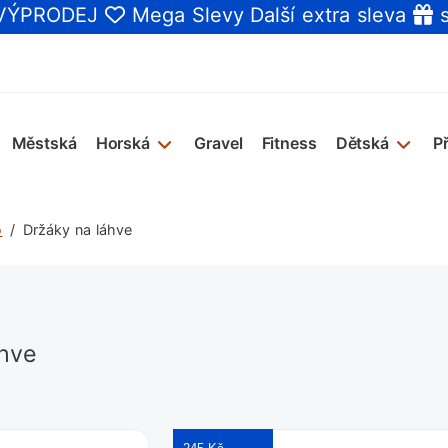
 VÝPRODEJ
Mega Slevy
Další extra sleva
s
Městská
Horská
Gravel
Fitness
Dětská
P
o
Držáky na láhve
áhve