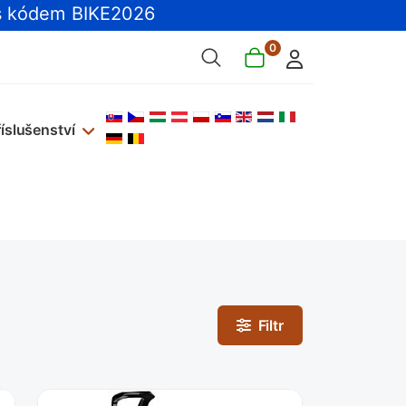
 kódem BIKE2026
0
Zvolte jazyk
říslušenství
Filtr