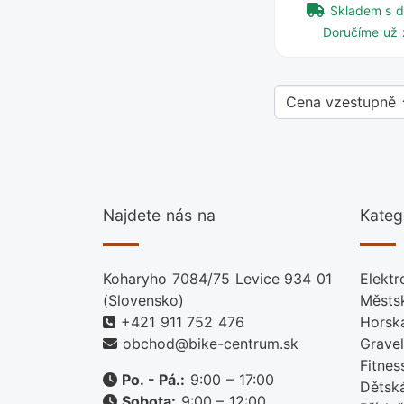
Skladem s 
Doručíme už 
Najdete nás na
Kateg
Koharyho 7084/75 Levice 934 01
Elektr
(Slovensko)
Městs
+421 911 752 476
Horsk
obchod@bike-centrum.sk
Gravel
Fitnes
Po. - Pá.:
9:00 – 17:00
Dětsk
Sobota:
9:00 – 12:00