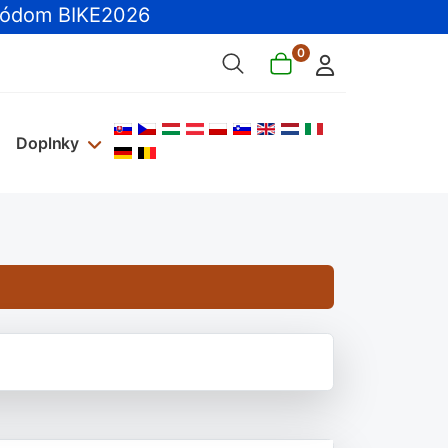
ódom BIKE2026
0
Vyberte váš jazyk
Doplnky