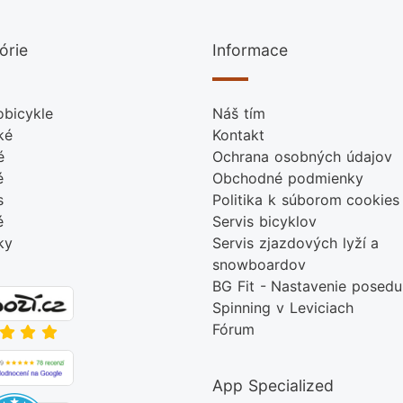
órie
Informace
obicykle
Náš tím
ké
Kontakt
é
Ochrana osobných údajov
é
Obchodné podmienky
s
Politika k súborom cookies
é
Servis bicyklov
ky
Servis zjazdových lyží a
snowboardov
BG Fit - Nastavenie posedu
Spinning v Leviciach
Fórum
App Specialized