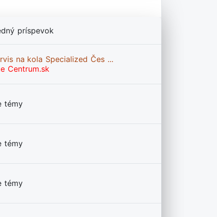
edný príspevok
rvis na kola Specialized Čes ...
ke Centrum.sk
e témy
e témy
e témy