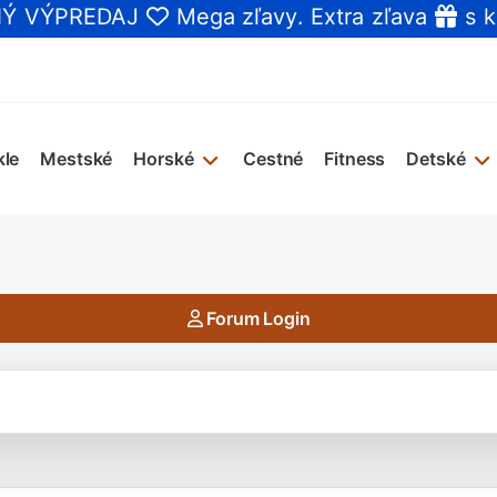
NÝ VÝPREDAJ
Mega zľavy
. Extra zľava
s k
kle
Mestské
Horské
Cestné
Fitness
Detské
Forum Login