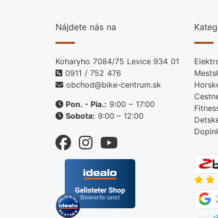
Nájdete nás na
Kateg
Koharyho 7084/75 Levice 934 01
Elektr
0911 / 752 476
Mests
obchod@bike-centrum.sk
Horsk
Cestn
Pon. - Pia.:
9:00 – 17:00
Fitnes
Sobota:
9:00 – 12:00
Detsk
Dopln