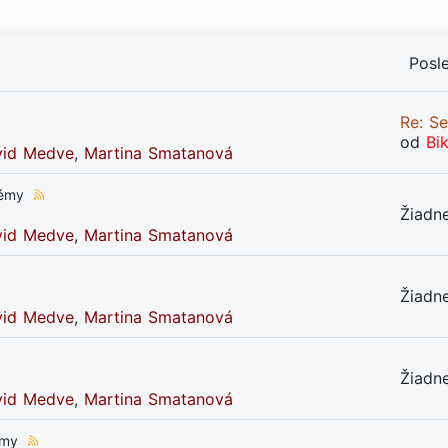
Posl
Re: Se
od
Bi
vid Medve
,
Martina Smatanová
témy
Žiadn
vid Medve
,
Martina Smatanová
Žiadn
vid Medve
,
Martina Smatanová
Žiadn
vid Medve
,
Martina Smatanová
émy