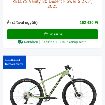
KELLYS Vanity 30 Desert Flower S 27.5",
2025
Ár (áfával együtt)
162 430 Ft‎
Kosárba
Raktáron | Szállítás 1–3 munkanap alatt.
192 030 Ft‎