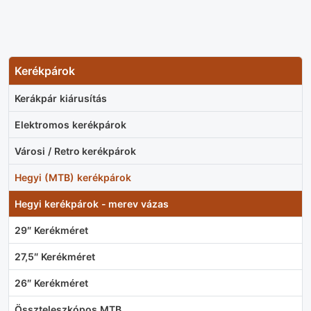
Kerékpárok
Kerákpár kiárusítás
Elektromos kerékpárok
Városi / Retro kerékpárok
Hegyi (MTB) kerékpárok
Hegyi kerékpárok - merev vázas
29″ Kerékméret
27,5″ Kerékméret
26″ Kerékméret
Összteleszkópos MTB