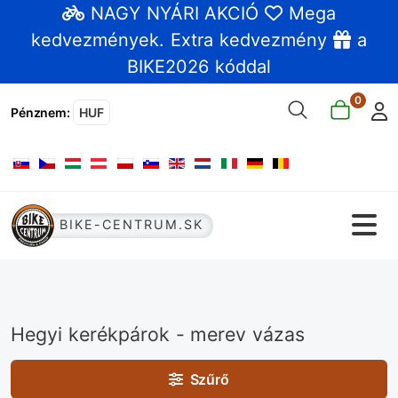
NAGY NYÁRI AKCIÓ
Mega
kedvezmények
. Extra kedvezmény
a
BIKE2026 kóddal
0
Pénznem
:
HUF
Válasszon nyelvet
BIKE-CENTRUM.SK
Hegyi kerékpárok - merev vázas
Szűrő