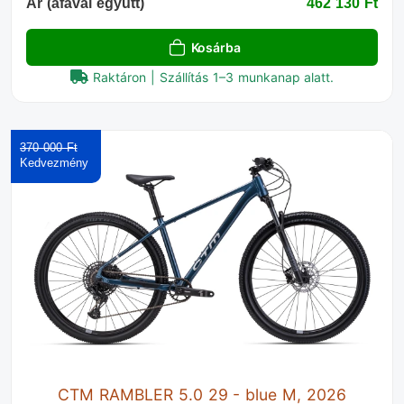
Ár (áfával együtt)
462 130 Ft‎
Kosárba
Raktáron | Szállítás 1–3 munkanap alatt.
370 000 Ft‎
CTM RAMBLER 5.0 29 - blue M, 2026