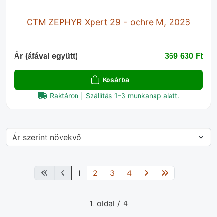
CTM ZEPHYR Xpert 29 - ochre M, 2026
Ár (áfával együtt)
369 630 Ft‎
Kosárba
Raktáron | Szállítás 1–3 munkanap alatt.
1
2
3
4
1. oldal / 4