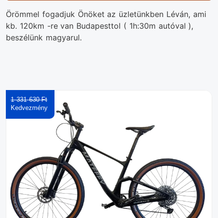
Örömmel fogadjuk Önöket az üzletünkben Léván, ami
kb. 120km -re van Budapesttol ( 1h:30m autóval ),
beszélünk magyarul.
1 331 630 Ft‎