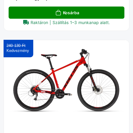
Kosárba
Raktáron | Szállítás 1–3 munkanap alatt.
240 130 Ft‎