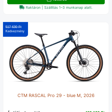
Raktáron | Szállítás 1–3 munkanap alatt.
517 630 Ft‎
CTM RASCAL Pro 29 - blue M, 2026