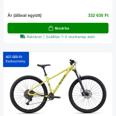
Ár (áfával együtt)
332 630 Ft‎
Kosárba
Raktáron | Szállítás 1–3 munkanap alatt.
407 000 Ft‎