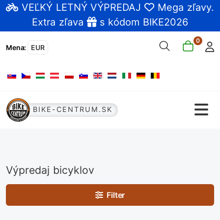
VEĽKÝ LETNÝ VÝPREDAJ
Mega zľavy
.
Extra zľava
s kódom BIKE2026
0
Mena
:
EUR
Vyberte váš jazyk
BIKE-CENTRUM.SK
Výpredaj bicyklov
Filter