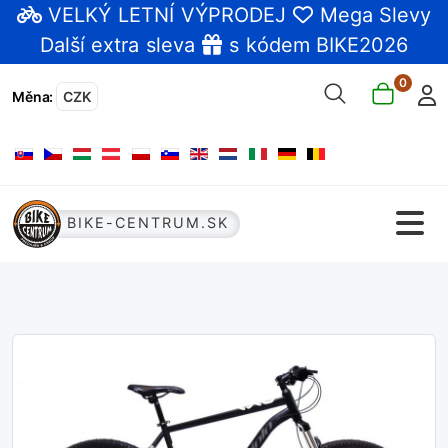
VELKÝ LETNÍ VÝPRODEJ
Mega Slevy
Další extra sleva
s kódem BIKE2026
0
Měna
:
CZK
Zvolte jazyk
BIKE-CENTRUM.SK