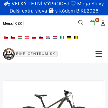
VELKÝ LETNÍ VÝPRODEJ
Mega Slevy
Další extra sleva
s kódem BIKE2026
0
Měna
:
CZK
Zvolte jazyk
BIKE-CENTRUM.SK