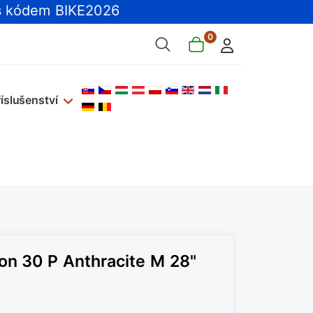
 kódem BIKE2026
0
Zvolte jazyk
říslušenství
n 30 P Anthracite M 28"