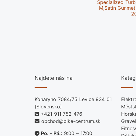
Specialized Turb
M,Satin Gunmeta
2
Najdete nás na
Kateg
Koharyho 7084/75 Levice 934 01
Elektr
(Slovensko)
Městs
+421 911 752 476
Horsk
obchod@bike-centrum.sk
Gravel
Fitnes
Po. - Pá.:
9:00 – 17:00
Dětsk