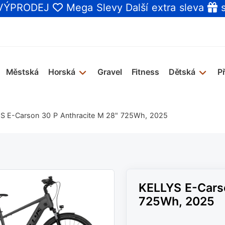
 VÝPRODEJ
Mega Slevy
Další extra sleva
s
Městská
Horská
Gravel
Fitness
Dětská
P
S E-Carson 30 P Anthracite M 28" 725Wh, 2025
KELLYS E-Carso
725Wh, 2025