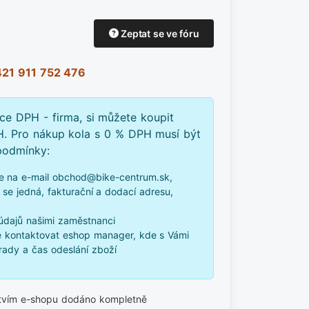
Zeptat se ve fóru
21 911 752 476
tce DPH - firma, si můžete koupit
H. Pro nákup kola s 0 % DPH musí být
 podmínky:
e na e-mail obchod@bike-centrum.sk,
 se jedná, fakturační a dodací adresu,
údajů našimi zaměstnanci
 kontaktovat eshop manager, kde s Vámi
ady a čas odeslání zboží
ctvím e-shopu dodáno kompletně