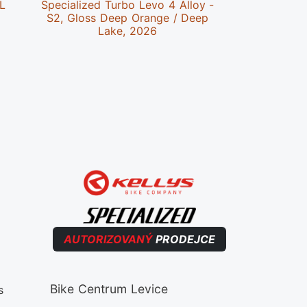
 L
Specialized Turbo Levo 4 Alloy -
Speciali
S2, Gloss Deep Orange / Deep
Alloy 
Lake, 2026
Obsid
AUTORIZOVANÝ
PRODEJCE
Bike Centrum Levice
s