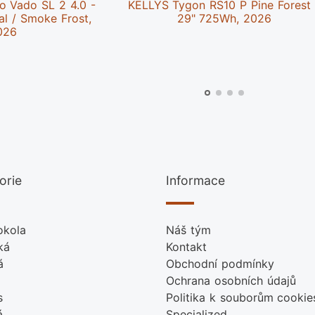
o Vado SL 2 4.0 -
KELLYS Tygon RS10 P Pine Forest
l / Smoke Frost,
29" 725Wh, 2026
026
orie
Informace
okola
Náš tým
ká
Kontakt
á
Obchodní podmínky
Ochrana osobních údajů
s
Politika k souborům cookie
á
Specialized