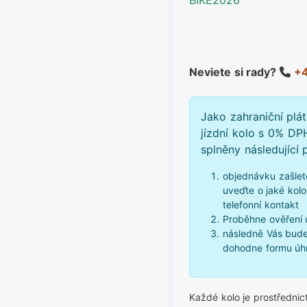
Neviete si rady?
+4
Jako zahraniční plá
jízdní kolo s 0% DP
splněny následující
objednávku zašlet
uveďte o jaké kolo
telefonní kontakt
Proběhne ověření 
následně Vás bude
dohodne formu úhr
Každé kolo je prostředni