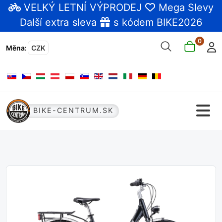
VELKÝ LETNÍ VÝPRODEJ
Mega Slevy
Další extra sleva
s kódem BIKE2026
0
Měna
:
CZK
Zvolte jazyk
BIKE-CENTRUM.SK