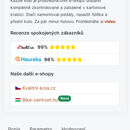
Každé kolo je prostřednictvím e-shopu dodáno
kompletně zkontrolované a zabalené v kartonové
krabici. Stačí namontovat pedály, nasadit řídítka a
přední kolo. Za pár minut hotovo. Prohlédněte si
video
.
Recenze spokojených zákazníků
99%
96%
Naše další e-shopy
Kvalitni-kola.cz
Nové
Bike-centrum.hu
Popis
Parametry
Hodnocení