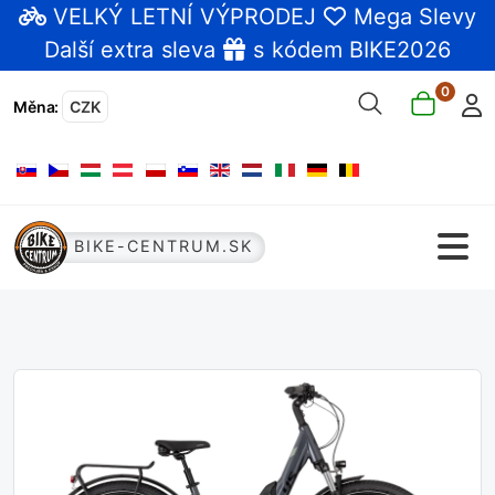
VELKÝ LETNÍ VÝPRODEJ
Mega Slevy
Další extra sleva
s kódem BIKE2026
0
Měna
:
CZK
Zvolte jazyk
BIKE-CENTRUM.SK