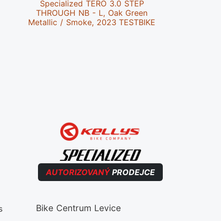
Specialized TERO 3.0 STEP
Specializ
THROUGH NB - L, Oak Green
S2, Glo
Metallic / Smoke, 2023 TESTBIKE
AUTORIZOVANÝ
PRODEJCE
Bike Centrum Levice
s