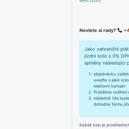
Neviete si rady?
+4
Jako zahraniční plá
jízdní kolo s 0% DP
splněny následující
objednávku zašlet
uveďte o jaké kolo
telefonní kontakt
Proběhne ověření 
následně Vás bude
dohodne formu úhr
Každé kolo je prostředni