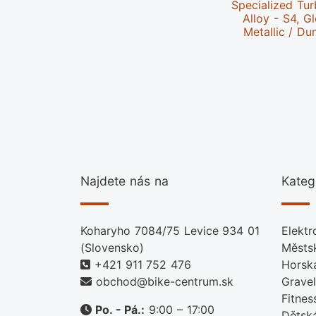
Specialized Tu
Alloy - S4, G
Metallic / Du
Najdete nás na
Kateg
Koharyho 7084/75 Levice 934 01
Elektr
(Slovensko)
Městs
+421 911 752 476
Horsk
obchod@bike-centrum.sk
Gravel
Fitnes
Po. - Pá.:
9:00 – 17:00
Dětsk