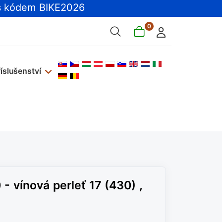
 kódem BIKE2026
0
Zvolte jazyk
říslušenství
- vínová perleť 17 (430) ,