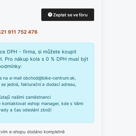
Zeptat se ve fóru
21 911 752 476
tce DPH - firma, si můžete koupit
H. Pro nákup kola s 0 % DPH musí být
 podmínky:
e na e-mail obchod@bike-centrum.sk,
 se jedná, fakturační a dodací adresu,
údajů našimi zaměstnanci
 kontaktovat eshop manager, kde s Vámi
ady a čas odeslání zboží
ctvím e-shopu dodáno kompletně