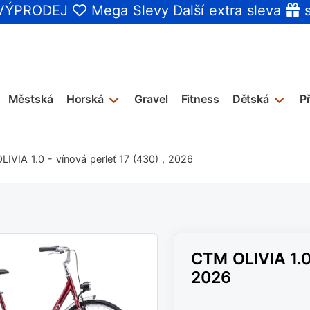
 VÝPRODEJ
Mega Slevy
Další extra sleva
s
Městská
Horská
Gravel
Fitness
Dětská
P
IVIA 1.0 - vínová perleť 17 (430) , 2026
CTM OLIVIA 1.0 
2026