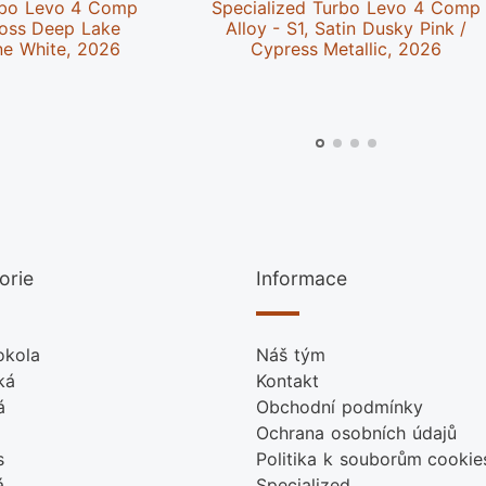
rbo Levo 4 Comp
Specialized Turbo Levo 4 Comp
loss Deep Lake
Alloy - S1, Satin Dusky Pink /
ne White, 2026
Cypress Metallic, 2026
orie
Informace
okola
Náš tým
ká
Kontakt
á
Obchodní podmínky
Ochrana osobních údajů
s
Politika k souborům cookie
á
Specialized