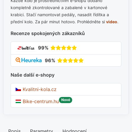
Každé kolo je prostřednictvím e-shopu dodáno
kompletně zkontrolované a zabalené v kartonové
krabici. Stačí namontovat pedály, nasadit řídítka a
přední kolo. Za pár minut hotovo. Prohlédněte si
video
.
Recenze spokojených zákazníků
99%
96%
Naše další e-shopy
Kvalitni-kola.cz
Nové
Bike-centrum.hu
Popis
Parametry
Hodnocení