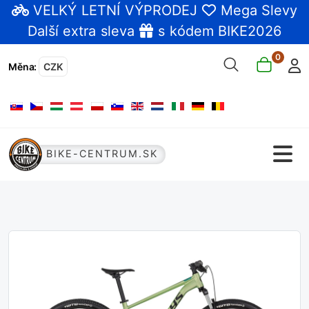
VELKÝ LETNÍ VÝPRODEJ
Mega Slevy
Další extra sleva
s kódem BIKE2026
0
Měna
:
CZK
Zvolte jazyk
BIKE-CENTRUM.SK