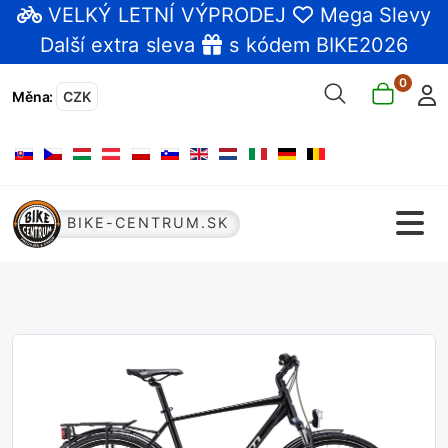
VELKÝ LETNÍ VÝPRODEJ
Mega Slevy
Další extra sleva
s kódem BIKE2026
0
Měna
:
CZK
Zvolte jazyk
BIKE-CENTRUM.SK