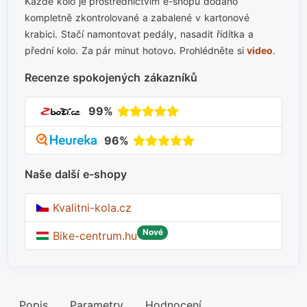
Každé kolo je prostřednictvím e-shopu dodáno
kompletně zkontrolované a zabalené v kartonové
krabici. Stačí namontovat pedály, nasadit řídítka a
přední kolo. Za pár minut hotovo. Prohlédněte si
video
.
Recenze spokojených zákazníků
99%
96%
Naše další e-shopy
Kvalitni-kola.cz
Nové
Bike-centrum.hu
Popis
Parametry
Hodnocení