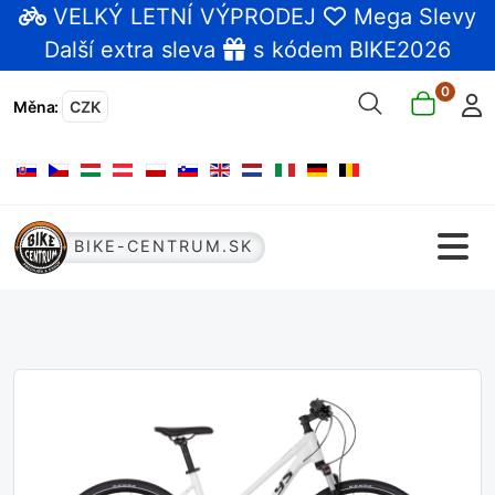
VELKÝ LETNÍ VÝPRODEJ
Mega Slevy
Další extra sleva
s kódem BIKE2026
0
Měna
:
CZK
Zvolte jazyk
BIKE-CENTRUM.SK