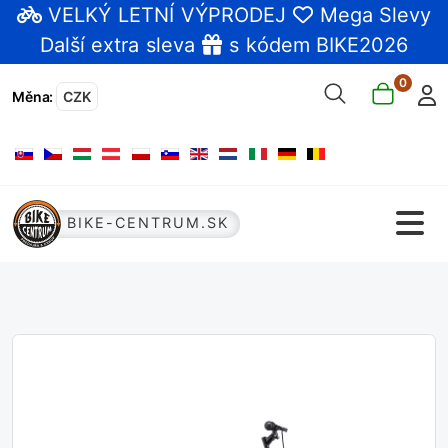
VELKÝ LETNÍ VÝPRODEJ
Mega Slevy
Další extra sleva
s kódem BIKE2026
0
Měna
:
CZK
Zvolte jazyk
BIKE-CENTRUM.SK