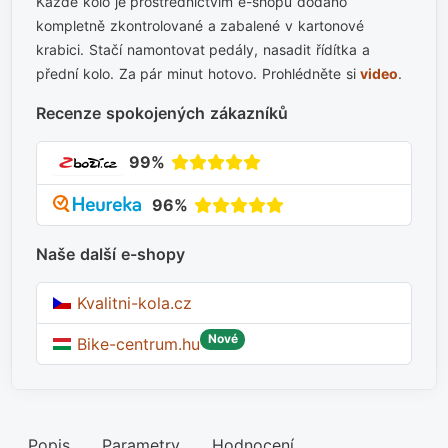
Každé kolo je prostřednictvím e-shopu dodáno
kompletně zkontrolované a zabalené v kartonové
krabici. Stačí namontovat pedály, nasadit řídítka a
přední kolo. Za pár minut hotovo. Prohlédněte si
video
.
Recenze spokojených zákazníků
99%
96%
Naše další e-shopy
Kvalitni-kola.cz
Nové
Bike-centrum.hu
Popis
Parametry
Hodnocení