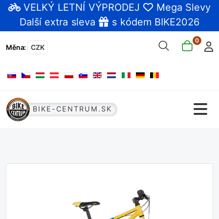
VELKÝ LETNÍ VÝPRODEJ
Mega Slevy
Další extra sleva
s kódem BIKE2026
0
Měna
:
CZK
Zvolte jazyk
BIKE-CENTRUM.SK