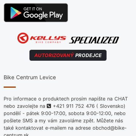
AUTORIZOVANÝ
PRODEJCE
Bike Centrum Levice
Pro informace o produktech prosím napište na CHAT
telefon
nebo zavolejte na
+421 911 752 476
( Slovensko)
pondělí - pátek 9:00-17:00, sobota 9:00-12:00, nebo
pošlete SMS a my vám zavoláme zpět. Můžete nás
také kontaktovat e-mailem na adrese obchod@bike-
centrum.sk.