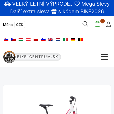
VELKÝ LETNÍ VÝPRODEJ
Mega Slevy
Další extra sleva
s kódem BIKE2026
0
Měna
:
CZK
Zvolte jazyk
BIKE-CENTRUM.SK