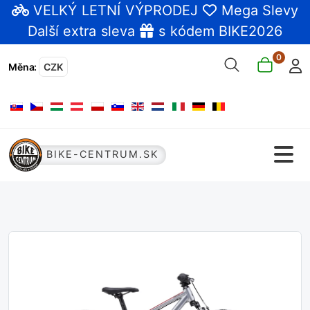
VELKÝ LETNÍ VÝPRODEJ
Mega Slevy
Další extra sleva
s kódem BIKE2026
0
Měna
:
CZK
Zvolte jazyk
BIKE-CENTRUM.SK