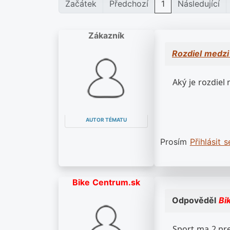
Začátek
Předchozí
1
Následující
Zákazník
Rozdiel medzi
Aký je rozdie
AUTOR TÉMATU
Prosím
Přihlásit s
Bike Centrum.sk
Odpověděl
Bi
Sport ma 2 pr