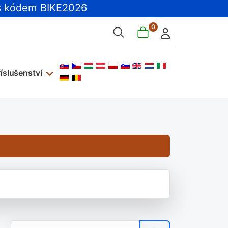
 kódem BIKE2026
0
Zvolte jazyk
říslušenství