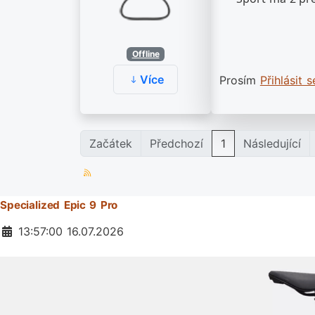
Offline
Více
Prosím
Přihlásit s
Začátek
Předchozí
1
Následující
Specialized Epic 9 Pro
Základní údaje
13:57:00 16.07.2026