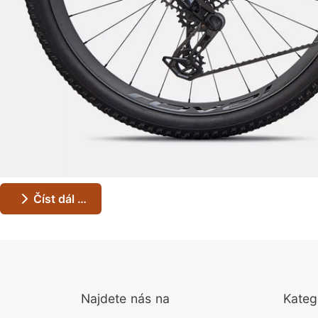
Číst dál …
Najdete nás na
Kateg