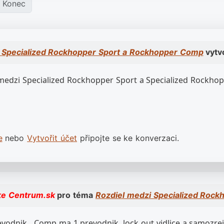
Konec
 Specialized Rockhopper Sport a Rockhopper Comp
vytvo
l medzi Specialized Rockhopper Sport a Specialized Rockh
e
nebo
Vytvořit účet
připojte se ke konverzaci.
ke Centrum.sk
pro téma
Rozdiel medzi Specialized Roc
evodnik , Comp ma 1 prevodnik, lock out vidlice a samozr