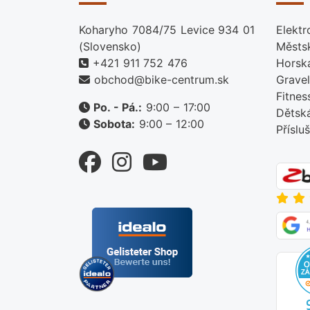
Koharyho 7084/75 Levice 934 01
Elektr
(Slovensko)
Městs
+421 911 752 476
Horsk
obchod@bike-centrum.sk
Gravel
Fitnes
Po. - Pá.:
9:00 – 17:00
Dětsk
Sobota:
9:00 – 12:00
Příslu