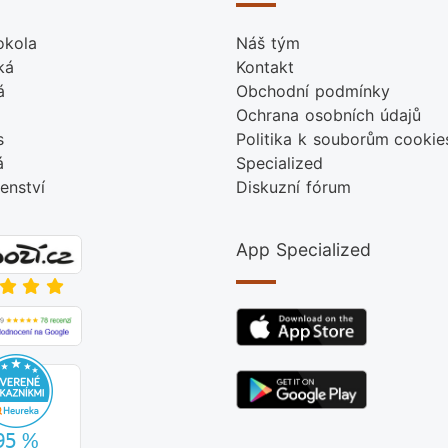
okola
Náš tým
ká
Kontakt
á
Obchodní podmínky
Ochrana osobních údajů
s
Politika k souborům cookie
á
Specialized
šenství
Diskuzní fórum
App Specialized