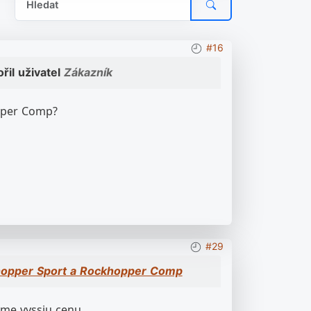
#16
řil uživatel
Zákazník
opper Comp?
#29
khopper Sport a Rockhopper Comp
ejme vyssiu cenu