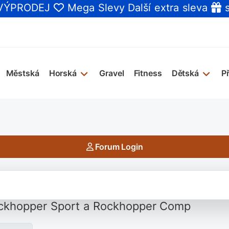
 VÝPRODEJ
Mega Slevy
Další extra sleva
s
Městská
Horská
Gravel
Fitness
Dětská
P
Forum Login
ockhopper Sport a Rockhopper Comp