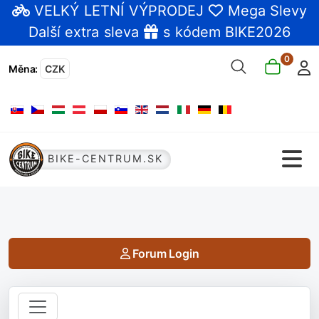
VELKÝ LETNÍ VÝPRODEJ
Mega Slevy
Další extra sleva
s kódem BIKE2026
0
Měna
:
CZK
Zvolte jazyk
BIKE-CENTRUM.SK
Forum Login