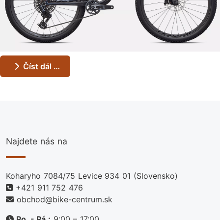
Číst dál …
Najdete nás na
Koharyho 7084/75 Levice 934 01 (Slovensko)
+421 911 752 476
obchod@bike-centrum.sk
Po. - Pá.:
9:00 – 17:00