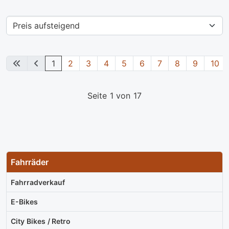
1
2
3
4
5
6
7
8
9
10
Seite 1 von 17
Fahrräder
Fahrradverkauf
E-Bikes
City Bikes / Retro