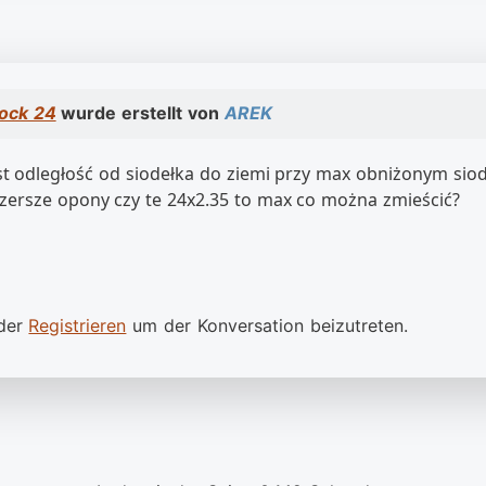
ock 24
wurde erstellt von
AREK
est odległość od siodełka do ziemi przy max obniżonym si
ersze opony czy te 24x2.35 to max co można zmieścić?
der
Registrieren
um der Konversation beizutreten.