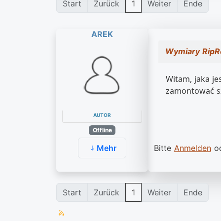
Start
Zurück
1
Weiter
Ende
AREK
Wymiary RipR
Witam, jaka j
zamontować sz
AUTOR
Offline
Bitte
Anmelden
o
Mehr
Start
Zurück
1
Weiter
Ende