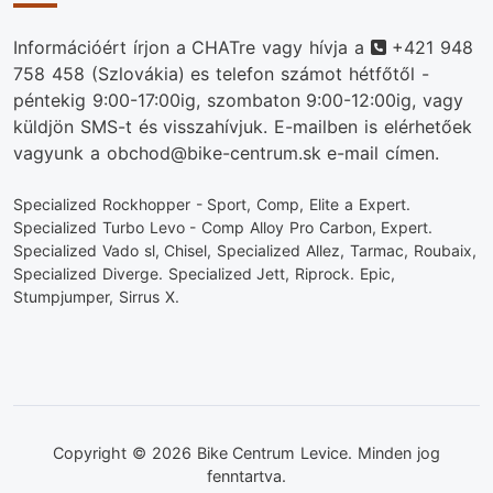
Telefonszám
Információért írjon a CHATre vagy hívja a
+421 948
758 458
(Szlovákia) es telefon számot hétfőtől -
péntekig 9:00-17:00ig, szombaton 9:00-12:00ig, vagy
küldjön SMS-t és visszahívjuk. E-mailben is elérhetőek
vagyunk a obchod@bike-centrum.sk e-mail címen.
Specialized Rockhopper - Sport, Comp, Elite a Expert.
Specialized Turbo Levo - Comp Alloy Pro Carbon, Expert.
Specialized Vado sl, Chisel, Specialized Allez, Tarmac, Roubaix,
Specialized Diverge. Specialized Jett, Riprock. Epic,
Stumpjumper, Sirrus X.
Copyright © 2026 Bike Centrum Levice. Minden jog
fenntartva.