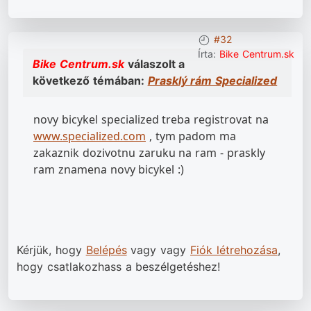
#32
Írta:
Bike Centrum.sk
Bike Centrum.sk
válaszolt a
következő témában:
Prasklý rám Specialized
novy bicykel specialized treba registrovat na
www.specialized.com
, tym padom ma
zakaznik dozivotnu zaruku na ram - praskly
ram znamena novy bicykel :)
Kérjük, hogy
Belépés
vagy vagy
Fiók létrehozása
,
hogy csatlakozhass a beszélgetéshez!