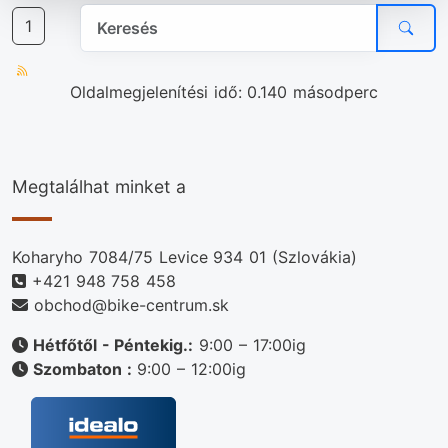
1
Oldalmegjelenítési idő: 0.140 másodperc
Megtalálhat minket a
Koharyho 7084/75 Levice 934 01 (Szlovákia)
+421 948 758 458
obchod@bike-centrum.sk
Hétfőtől - Péntekig.:
9:00 – 17:00ig
Szombaton :
9:00 – 12:00ig