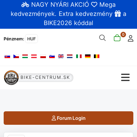
NAGY NYÁRI AKCIÓ
Mega
kedvezmények
. Extra kedvezmény
a
BIKE2026 kóddal
0
Pénznem
:
HUF
Válasszon nyelvet
BIKE-CENTRUM.SK
Forum Login