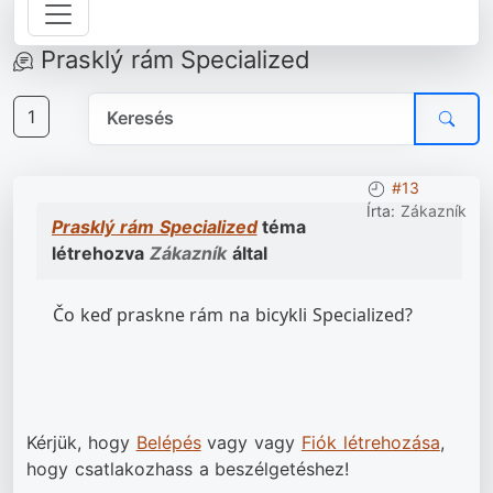
Prasklý rám Specialized
1
#13
Írta:
Zákazník
Prasklý rám Specialized
téma
létrehozva
Zákazník
által
Čo keď praskne rám na bicykli Specialized?
Kérjük, hogy
Belépés
vagy vagy
Fiók létrehozása
,
hogy csatlakozhass a beszélgetéshez!