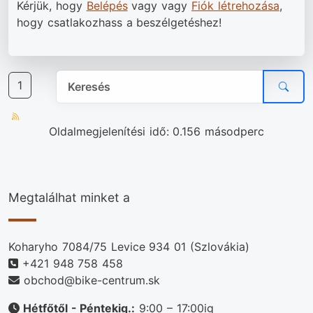
Kérjük, hogy
Belépés
vagy vagy
Fiók létrehozása
,
hogy csatlakozhass a beszélgetéshez!
1
Oldalmegjelenítési idő: 0.156 másodperc
Megtalálhat minket a
Koharyho 7084/75 Levice 934 01 (Szlovákia)
+421 948 758 458
obchod@bike-centrum.sk
Hétfőtől - Péntekig.:
9:00 – 17:00ig