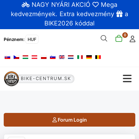
NAGY NYÁRI AKCIÓ
Mega
kedvezmények
. Extra kedvezmény
a
BIKE2026 kóddal
0
Pénznem
:
HUF
Válasszon nyelvet
BIKE-CENTRUM.SK
Forum Login