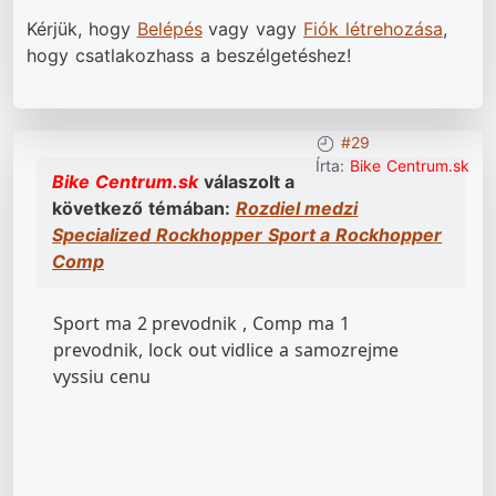
Kérjük, hogy
Belépés
vagy vagy
Fiók létrehozása
,
hogy csatlakozhass a beszélgetéshez!
#29
Írta:
Bike Centrum.sk
Bike Centrum.sk
válaszolt a
következő témában:
Rozdiel medzi
Specialized Rockhopper Sport a Rockhopper
Comp
Sport ma 2 prevodnik , Comp ma 1
prevodnik, lock out vidlice a samozrejme
vyssiu cenu