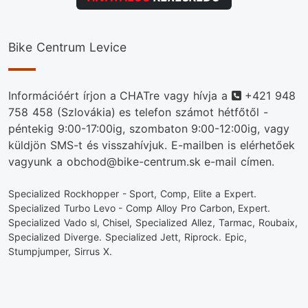
Bike Centrum Levice
Telefonszám
Információért írjon a CHATre vagy hívja a
+421 948
758 458
(Szlovákia) es telefon számot hétfőtől -
péntekig 9:00-17:00ig, szombaton 9:00-12:00ig, vagy
küldjön SMS-t és visszahívjuk. E-mailben is elérhetőek
vagyunk a obchod@bike-centrum.sk e-mail címen.
Specialized Rockhopper - Sport, Comp, Elite a Expert.
Specialized Turbo Levo - Comp Alloy Pro Carbon, Expert.
Specialized Vado sl, Chisel, Specialized Allez, Tarmac, Roubaix,
Specialized Diverge. Specialized Jett, Riprock. Epic,
Stumpjumper, Sirrus X.