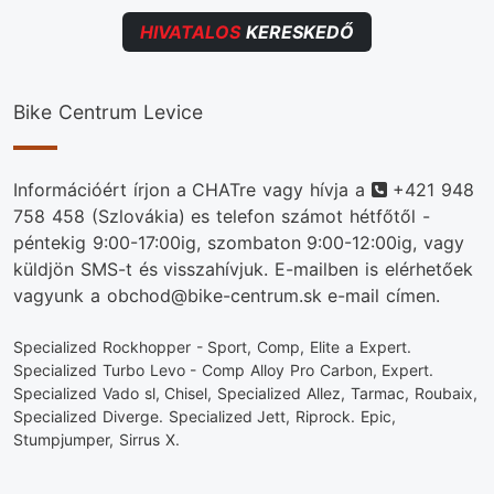
HIVATALOS
KERESKEDŐ
Bike Centrum Levice
Telefonszám
Információért írjon a CHATre vagy hívja a
+421 948
758 458
(Szlovákia) es telefon számot hétfőtől -
péntekig 9:00-17:00ig, szombaton 9:00-12:00ig, vagy
küldjön SMS-t és visszahívjuk. E-mailben is elérhetőek
vagyunk a obchod@bike-centrum.sk e-mail címen.
Specialized Rockhopper - Sport, Comp, Elite a Expert.
Specialized Turbo Levo - Comp Alloy Pro Carbon, Expert.
Specialized Vado sl, Chisel, Specialized Allez, Tarmac, Roubaix,
Specialized Diverge. Specialized Jett, Riprock. Epic,
Stumpjumper, Sirrus X.