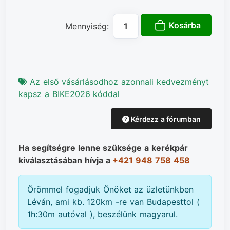
Kosárba
Mennyiség:
Az első vásárlásodhoz azonnali kedvezményt
kapsz a BIKE2026 kóddal
Kérdezz a fórumban
Ha segítségre lenne szüksége a kerékpár
kiválasztásában hívja a
+421 948 758 458
Örömmel fogadjuk Önöket az üzletünkben
Léván, ami kb. 120km -re van Budapesttol (
1h:30m autóval ), beszélünk magyarul.