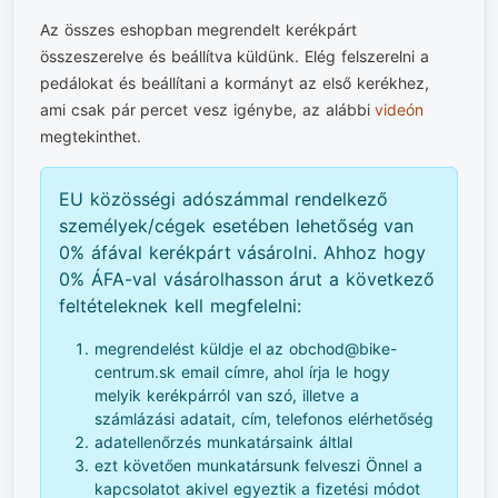
Az összes eshopban megrendelt kerékpárt
összeszerelve és beállítva küldünk. Elég felszerelni a
pedálokat és beállítani a kormányt az első kerékhez,
ami csak pár percet vesz igénybe, az alábbi
videón
megtekinthet.
EU közösségi adószámmal rendelkező
személyek/cégek esetében lehetőség van
0% áfával kerékpárt vásárolni. Ahhoz hogy
0% ÁFA-val vásárolhasson árut a következő
feltételeknek kell megfelelni:
megrendelést küldje el az obchod@bike-
centrum.sk email címre, ahol írja le hogy
melyik kerékpárról van szó, illetve a
számlázási adatait, cím, telefonos elérhetőség
adatellenőrzés munkatársaink áltlal
ezt követően munkatársunk felveszi Önnel a
kapcsolatot akivel egyeztik a fizetési módot