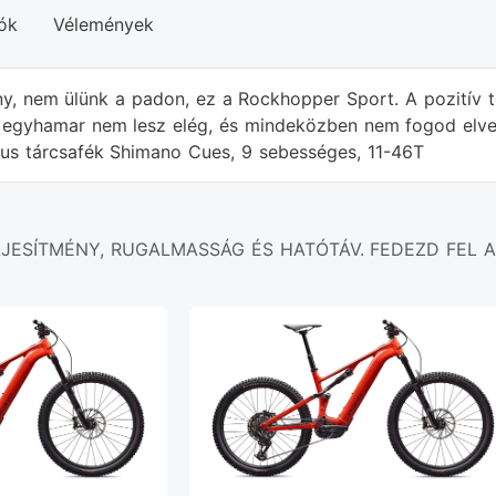
ók
Vélemények
ény, nem ülünk a padon, ez a Rockhopper Sport. A pozitív t
egyhamar nem lesz elég, és mindeközben nem fogod elves
kus tárcsafék Shimano Cues, 9 sebességes, 11-46T
LJESÍTMÉNY, RUGALMASSÁG ÉS HATÓTÁV. FEDEZD FEL A 