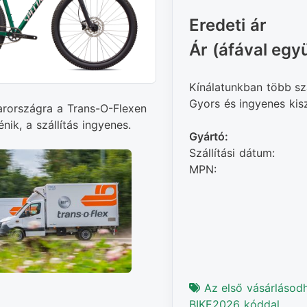
Eredeti ár
Ár (áfával együ
Kínálatunkban több sz
Gyors és ingyenes kiszá
arországra a Trans-O-Flexen
énik, a szállítás ingyenes.
Gyártó:
Szállítási dátum:
MPN:
Az első vásárlásod
BIKE2026 kóddal