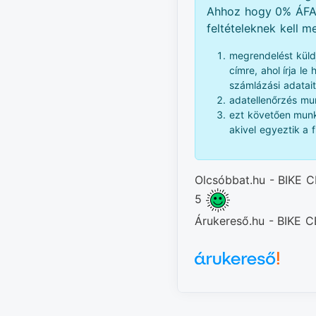
Ahhoz hogy 0% ÁFA-
feltételeknek kell me
megrendelést küld
címre, ahol írja le
számlázási adatait
adatellenőrzés mun
ezt követően munk
akivel egyeztik a f
Olcsóbbat.hu - BIKE C
5
Árukereső.hu - BIKE