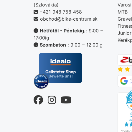
(Szlovákia)
Varosi
+421 948 758 458
MTB
obchod@bike-centrum.sk
Gravel
Fitnes
Hétfőtől - Péntekig.:
9:00 –
Junior
17:00ig
Kerékp
Szombaton :
9:00 – 12:00ig