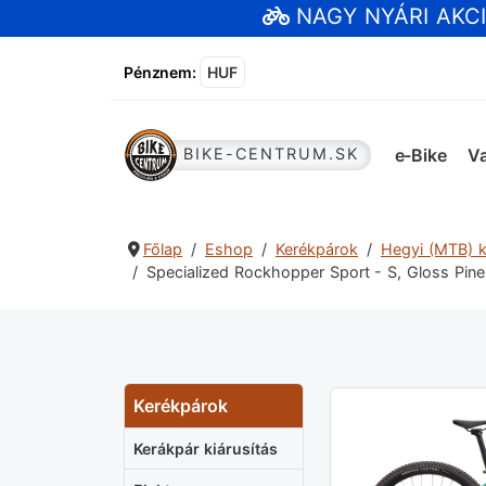
NAGY NYÁRI AKC
Pénznem
:
HUF
e-Bike
Va
BIKE-CENTRUM.SK
Főlap
Eshop
Kerékpárok
Hegyi (MTB) 
Specialized Rockhopper Sport - S, Gloss Pin
Kerékpárok
Kerákpár kiárusítás