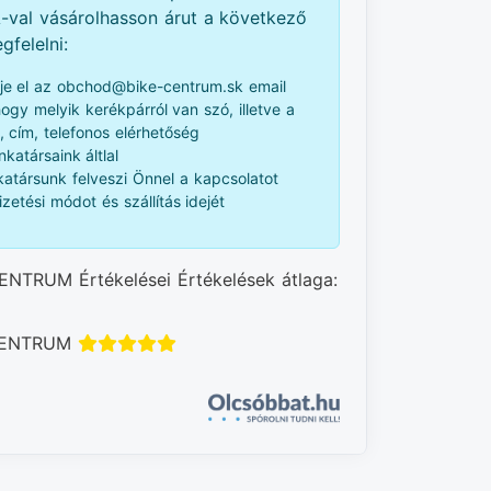
val vásárolhasson árut a következő
gfelelni:
je el az obchod@bike-centrum.sk email
 hogy melyik kerékpárról van szó, illetve a
, cím, telefonos elérhetőség
katársaink áltlal
atársunk felveszi Önnel a kapcsolatot
izetési módot és szállítás idejét
ENTRUM Értékelései Értékelések átlaga:
 CENTRUM