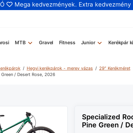
IÓ
Mega kedvezmények
. Extra kedvezmény
rosi
MTB
Gravel
Fitness
Junior
Kerékpár k
kerékpárok
Hegyi kerékpárok - merev vázas
29″ Kerékméret
e Green / Desert Rose, 2026
Specialized Ro
Pine Green / D