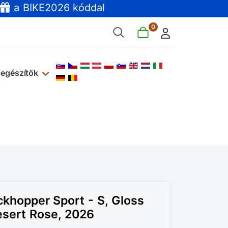
a BIKE2026 kóddal
0
Válasszon nyelvet
iegészítők
ckhopper Sport - S, Gloss
esert Rose, 2026