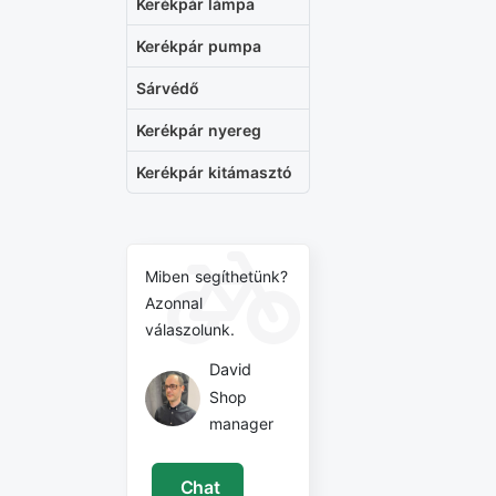
Kerékpár lámpa
Kerékpár pumpa
Sárvédő
Kerékpár nyereg
Kerékpár kitámasztó
Miben segíthetünk?
Azonnal
válaszolunk.
David
Shop
manager
Chat