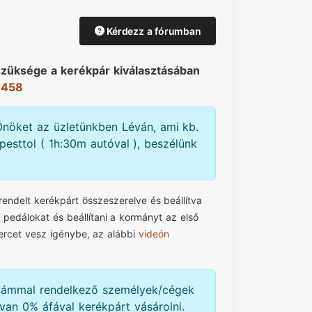
Kérdezz a fórumban
szüksége a kerékpár kiválasztásában
 458
nöket az üzletünkben Léván, ami kb.
esttol ( 1h:30m autóval ), beszélünk
ndelt kerékpárt összeszerelve és beállítva
a pedálokat és beállítani a kormányt az első
ercet vesz igénybe, az alábbi
videón
zámmal rendelkező személyek/cégek
van 0% áfával kerékpárt vásárolni.