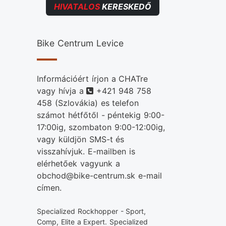
HIVATALOS
KERESKEDŐ
Bike Centrum Levice
Információért írjon a CHATre
Telefonszám
vagy hívja a
+421 948 758
458
(Szlovákia) es telefon
számot hétfőtől - péntekig 9:00-
17:00ig, szombaton 9:00-12:00ig,
vagy küldjön SMS-t és
visszahívjuk. E-mailben is
elérhetőek vagyunk a
obchod@bike-centrum.sk e-mail
címen.
Specialized Rockhopper - Sport,
Comp, Elite a Expert. Specialized