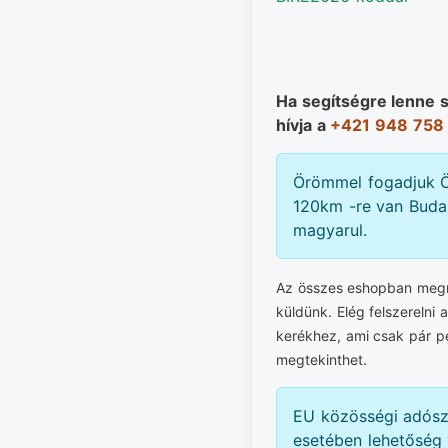
Ha segítségre lenne 
hívja a
+421 948 758
Örömmel fogadjuk Ö
120km -re van Budap
magyarul.
Az összes eshopban megre
küldünk. Elég felszerelni 
kerékhez, ami csak pár p
megtekinthet.
EU közösségi adós
esetében lehetőség 