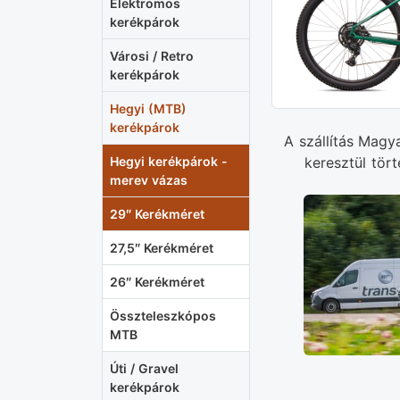
Elektromos
kerékpárok
Városi / Retro
kerékpárok
Hegyi (MTB)
kerékpárok
A szállítás Magy
keresztül tört
Hegyi kerékpárok -
merev vázas
29″ Kerékméret
27,5″ Kerékméret
26″ Kerékméret
Összteleszkópos
MTB
Úti / Gravel
kerékpárok