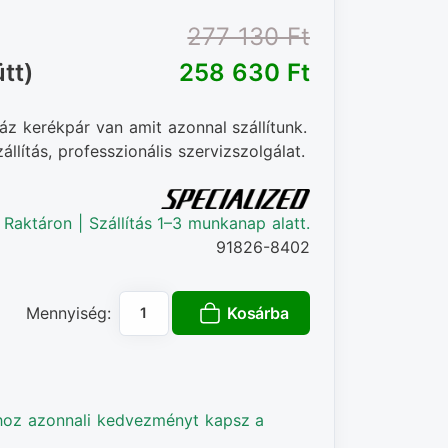
277 130 Ft‎
tt)
258 630 Ft‎
áz kerékpár van amit azonnal szállítunk.
llítás, professzionális szervizszolgálat.
Raktáron | Szállítás 1–3 munkanap alatt.
91826-8402
Kosárba
Mennyiség:
hoz azonnali kedvezményt kapsz a