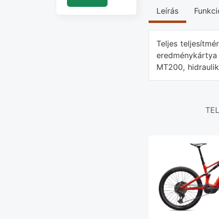
Leírás
Funkci
Teljes teljesítm
eredménykártya 
MT200, hidrauli
TE