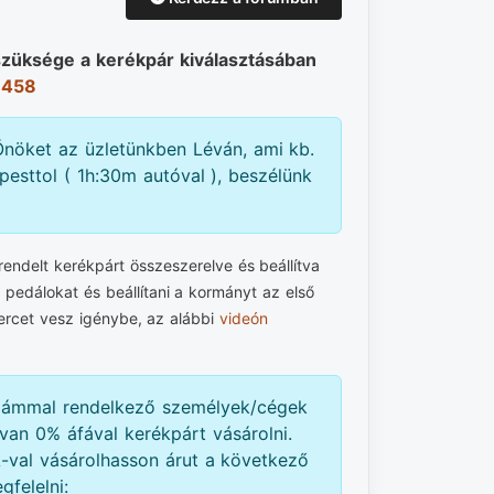
szüksége a kerékpár kiválasztásában
 458
nöket az üzletünkben Léván, ami kb.
esttol ( 1h:30m autóval ), beszélünk
ndelt kerékpárt összeszerelve és beállítva
a pedálokat és beállítani a kormányt az első
ercet vesz igénybe, az alábbi
videón
zámmal rendelkező személyek/cégek
van 0% áfával kerékpárt vásárolni.
val vásárolhasson árut a következő
gfelelni: