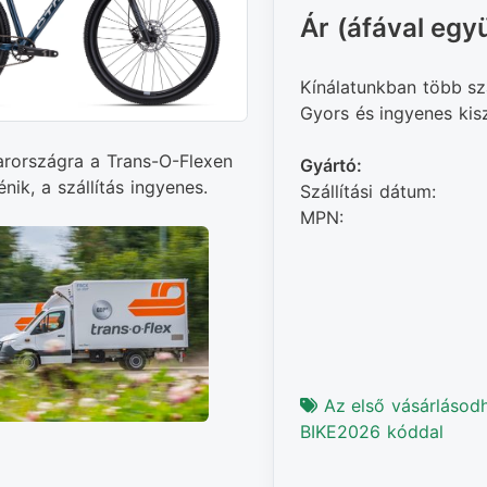
Ár (áfával együ
Kínálatunkban több sz
Gyors és ingyenes kiszá
arországra a Trans-O-Flexen
Gyártó:
énik, a szállítás ingyenes.
Szállítási dátum:
MPN:
Az első vásárlásod
BIKE2026 kóddal