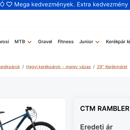
IÓ
Mega kedvezmények
. Extra kedvezmény
rosi
MTB
Gravel
Fitness
Junior
Kerékpár k
kerékpárok
Hegyi kerékpárok - merev vázas
29″ Kerékméret
CTM RAMBLER 5
Eredeti ár