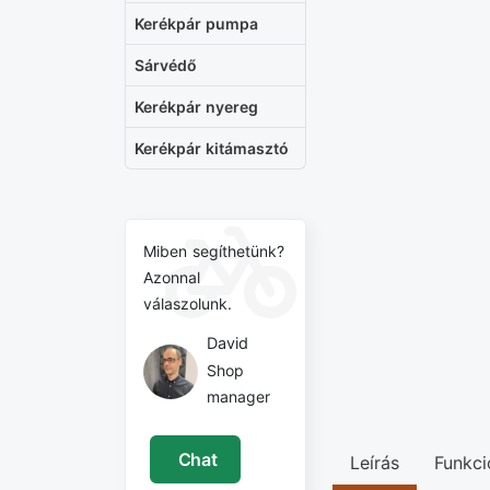
Kerékpár pumpa
Sárvédő
Kerékpár nyereg
Kerékpár kitámasztó
Miben segíthetünk?
Azonnal
válaszolunk.
David
Shop
manager
Chat
Leírás
Funkci