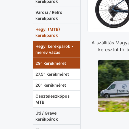
kerékpárok
Városi / Retro
kerékpárok
Hegyi (MTB)
kerékpárok
A szállítás Magy
Hegyi kerékpárok -
keresztül tört
merev vázas
29″ Kerékméret
27,5″ Kerékméret
26″ Kerékméret
Összteleszkópos
MTB
Úti / Gravel
kerékpárok