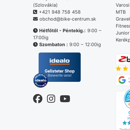
(Szlovákia)
Varosi
+421 948 758 458
MTB
obchod@bike-centrum.sk
Gravel
Fitnes
Hétfőtől - Péntekig.:
9:00 –
Junior
17:00ig
Kerékp
Szombaton :
9:00 – 12:00ig