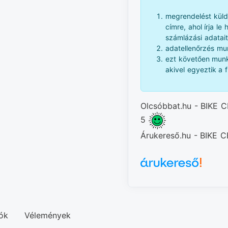
megrendelést küld
címre, ahol írja le
számlázási adatait
adatellenőrzés mun
ezt követően munk
akivel egyeztik a f
Olcsóbbat.hu - BIKE C
5
Árukereső.hu - BIKE
ók
Vélemények