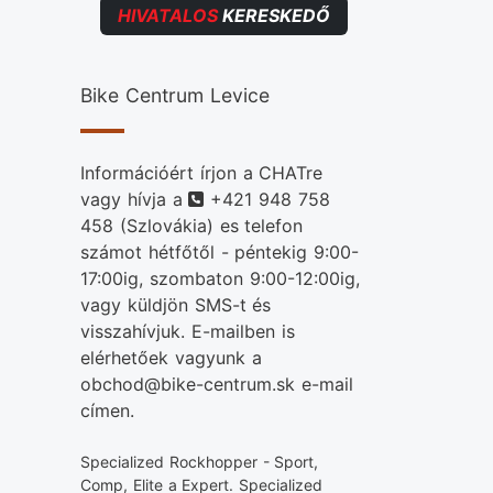
HIVATALOS
KERESKEDŐ
Bike Centrum Levice
Információért írjon a CHATre
Telefonszám
vagy hívja a
+421 948 758
458
(Szlovákia) es telefon
számot hétfőtől - péntekig 9:00-
17:00ig, szombaton 9:00-12:00ig,
vagy küldjön SMS-t és
visszahívjuk. E-mailben is
elérhetőek vagyunk a
obchod@bike-centrum.sk e-mail
címen.
Specialized Rockhopper - Sport,
Comp, Elite a Expert. Specialized