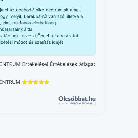
je el az obchod@bike-centrum.sk email
 hogy melyik kerékpárról van szó, illetve a
, cím, telefonos elérhetőség
katársaink áltlal
atársunk felveszi Önnel a kapcsolatot
izetési módot és szállítás idejét
ENTRUM Értékelései Értékelések átlaga:
 CENTRUM