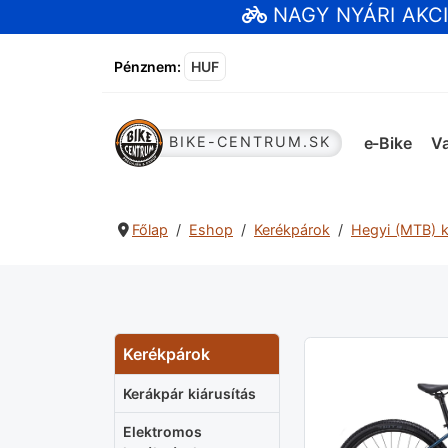
NAGY NYÁRI AKC
Pénznem
:
HUF
e-Bike
Va
BIKE-CENTRUM.SK
Főlap
Eshop
Kerékpárok
Hegyi (MTB) 
Kerékpárok
Kerákpár kiárusítás
Elektromos