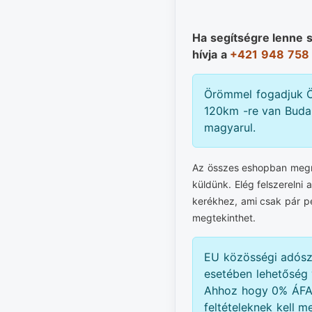
Ha segítségre lenne 
hívja a
+421 948 758
Örömmel fogadjuk Ö
120km -re van Budap
magyarul.
Az összes eshopban megre
küldünk. Elég felszerelni 
kerékhez, ami csak pár p
megtekinthet.
EU közösségi adós
esetében lehetőség 
Ahhoz hogy 0% ÁFA-
feltételeknek kell me