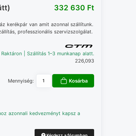
tt)
332 630 Ft‎
áz kerékpár van amit azonnal szállítunk.
llítás, professzionális szervizszolgálat.
Raktáron | Szállítás 1–3 munkanap alatt.
226,093
Kosárba
Mennyiség:
hoz azonnali kedvezményt kapsz a
Kérdezz a fórumban