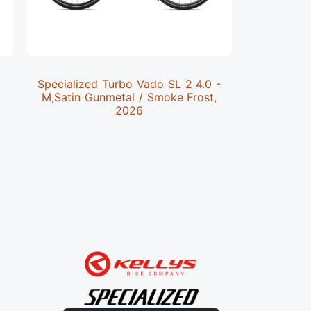
Specialized Turbo Vado SL 2 4.0 -
Specializ
M,Satin Gunmetal / Smoke Frost,
S3, Glo
E
2026