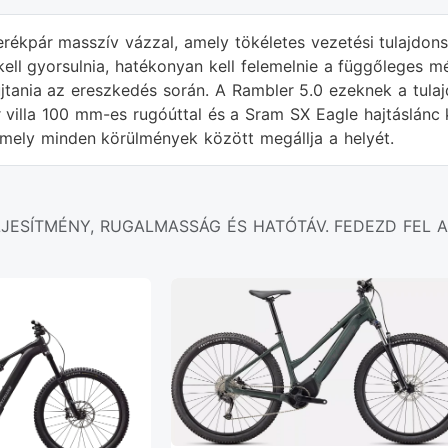
rékpár masszív vázzal, amely tökéletes vezetési tulajdon
kell gyorsulnia, hatékonyan kell felemelnie a függőleges 
yújtania az ereszkedés során. A Rambler 5.0 ezeknek a tu
 villa 100 mm-es rugóúttal és a Sram SX Eagle hajtáslánc 
amely minden körülmények között megállja a helyét.
LJESÍTMÉNY, RUGALMASSÁG ÉS HATÓTÁV. FEDEZD FEL A 