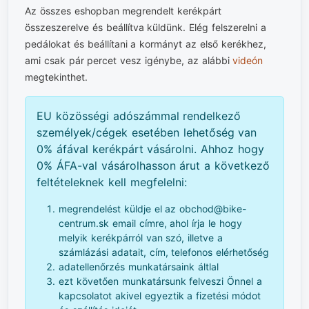
Az összes eshopban megrendelt kerékpárt
összeszerelve és beállítva küldünk. Elég felszerelni a
pedálokat és beállítani a kormányt az első kerékhez,
ami csak pár percet vesz igénybe, az alábbi
videón
megtekinthet.
EU közösségi adószámmal rendelkező
személyek/cégek esetében lehetőség van
0% áfával kerékpárt vásárolni. Ahhoz hogy
0% ÁFA-val vásárolhasson árut a következő
feltételeknek kell megfelelni:
megrendelést küldje el az obchod@bike-
centrum.sk email címre, ahol írja le hogy
melyik kerékpárról van szó, illetve a
számlázási adatait, cím, telefonos elérhetőség
adatellenőrzés munkatársaink áltlal
ezt követően munkatársunk felveszi Önnel a
kapcsolatot akivel egyeztik a fizetési módot