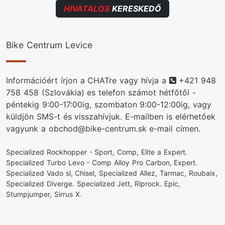
HIVATALOS
KERESKEDŐ
Bike Centrum Levice
Telefonszám
Információért írjon a CHATre vagy hívja a
+421 948
758 458
(Szlovákia) es telefon számot hétfőtől -
péntekig 9:00-17:00ig, szombaton 9:00-12:00ig, vagy
küldjön SMS-t és visszahívjuk. E-mailben is elérhetőek
vagyunk a obchod@bike-centrum.sk e-mail címen.
Specialized Rockhopper - Sport, Comp, Elite a Expert.
Specialized Turbo Levo - Comp Alloy Pro Carbon, Expert.
Specialized Vado sl, Chisel, Specialized Allez, Tarmac, Roubaix,
Specialized Diverge. Specialized Jett, Riprock. Epic,
Stumpjumper, Sirrus X.