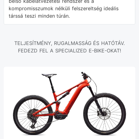
belső kábelátvezetési rendszer és a
kompromisszumok nélküli felszereltség ideális
társsá teszi minden túrán.
TELJESÍTMÉNY, RUGALMASSÁG ÉS HATÓTÁV.
FEDEZD FEL A SPECIALIZED E-BIKE-OKAT!