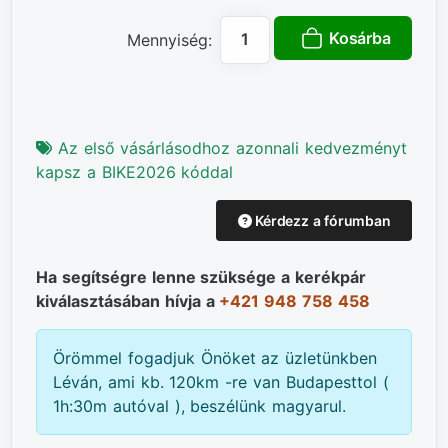
Kosárba
Mennyiség:
Az első vásárlásodhoz azonnali kedvezményt
kapsz a BIKE2026 kóddal
Kérdezz a fórumban
Ha segítségre lenne szüksége a kerékpár
kiválasztásában hívja a
+421 948 758 458
Örömmel fogadjuk Önöket az üzletünkben
Léván, ami kb. 120km -re van Budapesttol (
1h:30m autóval ), beszélünk magyarul.