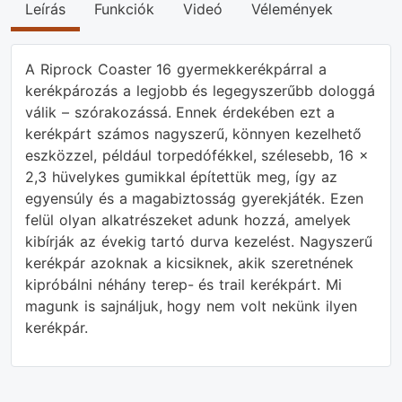
Leírás
Funkciók
Videó
Vélemények
A Riprock Coaster 16 gyermekkerékpárral a
kerékpározás a legjobb és legegyszerűbb dologgá
válik – szórakozássá. Ennek érdekében ezt a
kerékpárt számos nagyszerű, könnyen kezelhető
eszközzel, például torpedófékkel, szélesebb, 16 x
2,3 hüvelykes gumikkal építettük meg, így az
egyensúly és a magabiztosság gyerekjáték. Ezen
felül olyan alkatrészeket adunk hozzá, amelyek
kibírják az évekig tartó durva kezelést. Nagyszerű
kerékpár azoknak a kicsiknek, akik szeretnének
kipróbálni néhány terep- és trail kerékpárt. Mi
magunk is sajnáljuk, hogy nem volt nekünk ilyen
kerékpár.