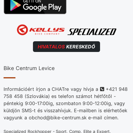
HIVATALOS
KERESKEDŐ
Bike Centrum Levice
Telefonszám
Információért írjon a CHATre vagy hívja a
+421 948
758 458
(Szlovákia) es telefon számot hétfőtől -
péntekig 9:00-17:00ig, szombaton 9:00-12:00ig, vagy
küldjön SMS-t és visszahívjuk. E-mailben is elérhetőek
vagyunk a obchod@bike-centrum.sk e-mail címen.
Specialized Rockhopper - Sport, Comp, Elite a Expert.