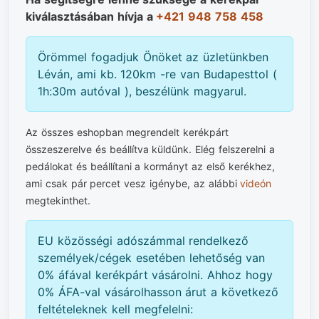
kiválasztásában hívja a
+421 948 758 458
Örömmel fogadjuk Önöket az üzletünkben
Léván, ami kb. 120km -re van Budapesttol (
1h:30m autóval ), beszélünk magyarul.
Az összes eshopban megrendelt kerékpárt
összeszerelve és beállítva küldünk. Elég felszerelni a
pedálokat és beállítani a kormányt az első kerékhez,
ami csak pár percet vesz igénybe, az alábbi
videón
megtekinthet.
EU közösségi adószámmal rendelkező
személyek/cégek esetében lehetőség van
0% áfával kerékpárt vásárolni. Ahhoz hogy
0% ÁFA-val vásárolhasson árut a következő
feltételeknek kell megfelelni: