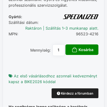
professzionális szervizszolgálat.
Gyártó:
Szállítási dátum:
Raktáron | Szállítás 1–3 munkanap alatt.
MPN:
96523-4216
Kosárba
Mennyiség:
Az első vásárlásodhoz azonnali kedvezményt
kapsz a BIKE2026 kóddal
Kérdezz a fórumban
Ha segítségre lenne szüksége a kerékpár