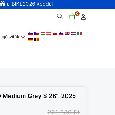
a BIKE2026 kóddal
0
Válasszon nyelvet
iegészítők
0 Medium Grey S 28", 2025
221 630 Ft‎