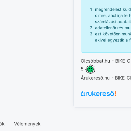
megrendelést küld
címre, ahol írja le
számlázási adatait
adatellenőrzés mun
ezt követően munk
akivel egyeztik a f
Olcsóbbat.hu - BIKE C
5
Árukereső.hu - BIKE
ók
Vélemények