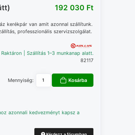
tt)
192 030 Ft‎
áz kerékpár van amit azonnal szállítunk.
llítás, professzionális szervizszolgálat.
Raktáron | Szállítás 1–3 munkanap alatt.
82117
Kosárba
Mennyiség:
hoz azonnali kedvezményt kapsz a
Kérdezz a fórumban