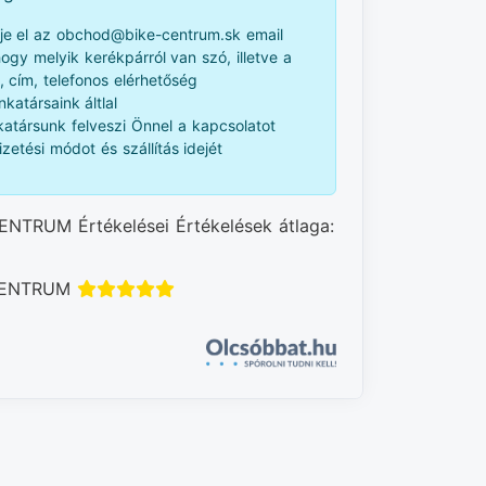
je el az obchod@bike-centrum.sk email
 hogy melyik kerékpárról van szó, illetve a
, cím, telefonos elérhetőség
katársaink áltlal
atársunk felveszi Önnel a kapcsolatot
izetési módot és szállítás idejét
ENTRUM Értékelései Értékelések átlaga:
 CENTRUM