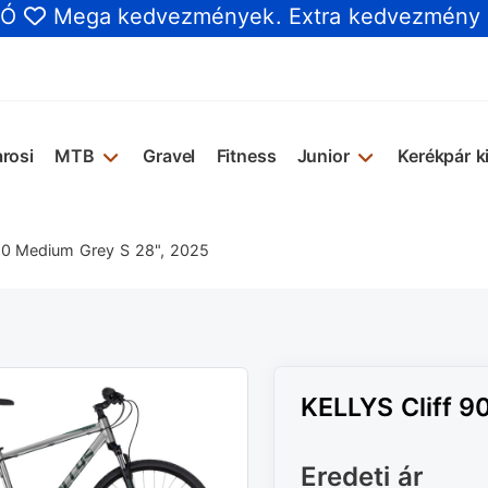
IÓ
Mega kedvezmények
. Extra kedvezmény
rosi
MTB
Gravel
Fitness
Junior
Kerékpár k
90 Medium Grey S 28", 2025
KELLYS Cliff 9
Eredeti ár