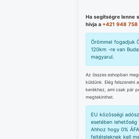
Ha segítségre lenne 
hívja a
+421 948 758
Örömmel fogadjuk Ö
120km -re van Budap
magyarul.
Az összes eshopban megre
küldünk. Elég felszerelni 
kerékhez, ami csak pár p
megtekinthet.
EU közösségi adós
esetében lehetőség 
Ahhoz hogy 0% ÁFA-
feltételeknek kell me