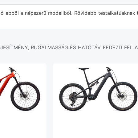
ió ebből a népszerű modellből. Rövidebb testalkatúaknak 
LJESÍTMÉNY, RUGALMASSÁG ÉS HATÓTÁV. FEDEZD FEL A 