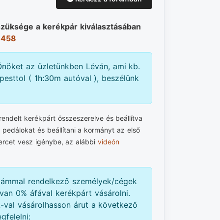
szüksége a kerékpár kiválasztásában
 458
nöket az üzletünkben Léván, ami kb.
esttol ( 1h:30m autóval ), beszélünk
ndelt kerékpárt összeszerelve és beállítva
a pedálokat és beállítani a kormányt az első
ercet vesz igénybe, az alábbi
videón
zámmal rendelkező személyek/cégek
van 0% áfával kerékpárt vásárolni.
val vásárolhasson árut a következő
gfelelni: