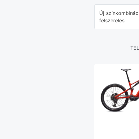
Új színkombinác
felszerelés.
TE