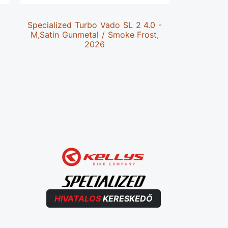
Specialized Turbo Vado SL 2 4.0 -
Specializ
7
M,Satin Gunmetal / Smoke Frost,
S4,
2026
Metallic
HIVATALOS
KERESKEDŐ