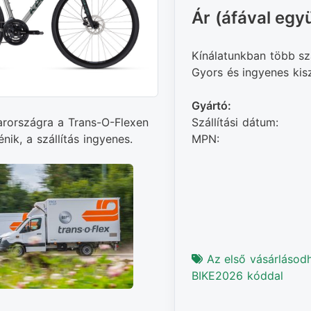
Ár (áfával együ
Kínálatunkban több sz
Gyors és ingyenes kiszá
Gyártó:
Szállítási dátum:
arországra a Trans-O-Flexen
MPN:
énik, a szállítás ingyenes.
Az első vásárlásod
BIKE2026 kóddal