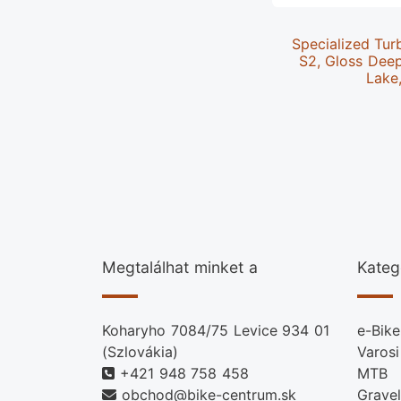
Specialized Tur
S2, Gloss Dee
Lake
Megtalálhat minket a
Kateg
Koharyho 7084/75 Levice 934 01
e-Bike
(Szlovákia)
Varosi
+421 948 758 458
MTB
obchod@bike-centrum.sk
Gravel