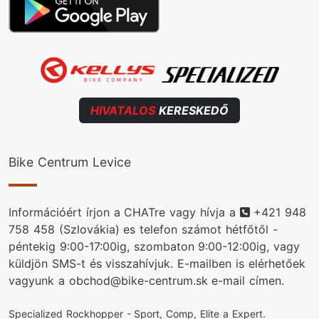
HIVATALOS
KERESKEDŐ
Bike Centrum Levice
Telefonszám
Információért írjon a CHATre vagy hívja a
+421 948
758 458
(Szlovákia) es telefon számot hétfőtől -
péntekig 9:00-17:00ig, szombaton 9:00-12:00ig, vagy
küldjön SMS-t és visszahívjuk. E-mailben is elérhetőek
vagyunk a obchod@bike-centrum.sk e-mail címen.
Specialized Rockhopper - Sport, Comp, Elite a Expert.