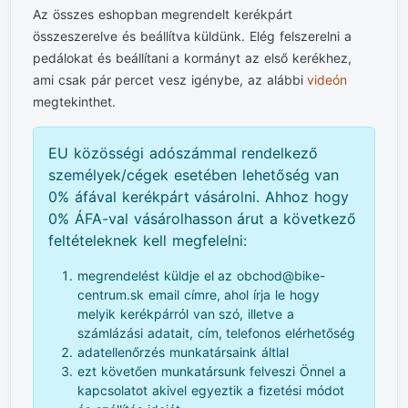
Az összes eshopban megrendelt kerékpárt
összeszerelve és beállítva küldünk. Elég felszerelni a
pedálokat és beállítani a kormányt az első kerékhez,
ami csak pár percet vesz igénybe, az alábbi
videón
megtekinthet.
EU közösségi adószámmal rendelkező
személyek/cégek esetében lehetőség van
0% áfával kerékpárt vásárolni. Ahhoz hogy
0% ÁFA-val vásárolhasson árut a következő
feltételeknek kell megfelelni:
megrendelést küldje el az obchod@bike-
centrum.sk email címre, ahol írja le hogy
melyik kerékpárról van szó, illetve a
számlázási adatait, cím, telefonos elérhetőség
adatellenőrzés munkatársaink áltlal
ezt követően munkatársunk felveszi Önnel a
kapcsolatot akivel egyeztik a fizetési módot