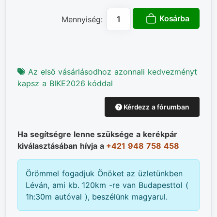
Kosárba
Mennyiség:
Az első vásárlásodhoz azonnali kedvezményt
kapsz a BIKE2026 kóddal
Kérdezz a fórumban
Ha segítségre lenne szüksége a kerékpár
kiválasztásában hívja a
+421 948 758 458
Örömmel fogadjuk Önöket az üzletünkben
Léván, ami kb. 120km -re van Budapesttol (
1h:30m autóval ), beszélünk magyarul.