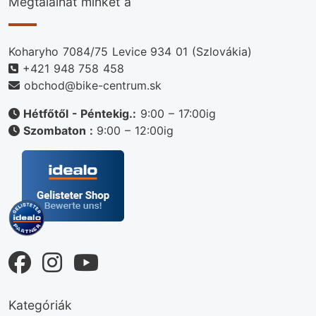
Megtalálhat minket a
Koharyho 7084/75 Levice 934 01 (Szlovákia)
+421 948 758 458
obchod@bike-centrum.sk
Hétfőtől - Péntekig.:
9:00 – 17:00ig
Szombaton :
9:00 – 12:00ig
Kategóriák