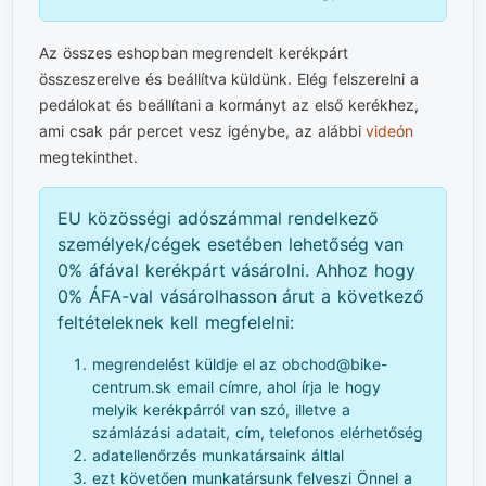
Az összes eshopban megrendelt kerékpárt
összeszerelve és beállítva küldünk. Elég felszerelni a
pedálokat és beállítani a kormányt az első kerékhez,
ami csak pár percet vesz igénybe, az alábbi
videón
megtekinthet.
EU közösségi adószámmal rendelkező
személyek/cégek esetében lehetőség van
0% áfával kerékpárt vásárolni. Ahhoz hogy
0% ÁFA-val vásárolhasson árut a következő
feltételeknek kell megfelelni:
megrendelést küldje el az obchod@bike-
centrum.sk email címre, ahol írja le hogy
melyik kerékpárról van szó, illetve a
számlázási adatait, cím, telefonos elérhetőség
adatellenőrzés munkatársaink áltlal
ezt követően munkatársunk felveszi Önnel a