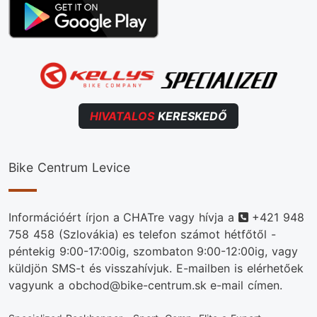
HIVATALOS
KERESKEDŐ
Bike Centrum Levice
Telefonszám
Információért írjon a CHATre vagy hívja a
+421 948
758 458
(Szlovákia) es telefon számot hétfőtől -
péntekig 9:00-17:00ig, szombaton 9:00-12:00ig, vagy
küldjön SMS-t és visszahívjuk. E-mailben is elérhetőek
vagyunk a obchod@bike-centrum.sk e-mail címen.