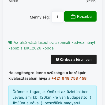
MPN:
82199
Kosárba
Mennyiség:
Az első vásárlásodhoz azonnali kedvezményt
kapsz a BIKE2026 kóddal
Kérdezz a fórumban
Ha segítségre lenne szüksége a kerékpár
kiválasztásában hívja a
+421 948 758 458
Örömmel fogadjuk Önöket az üzletünkben
Léván, ami kb. 120km -re van Budapesttol (
1h:30m autóval ), beszélünk magyarul.