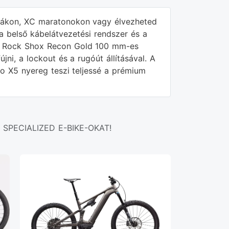
lyákon, XC maratonokon vagy élvezheted
a belső kábelátvezetési rendszer és a
. A Rock Shox Recon Gold 100 mm-es
ni, a lockout és a rugóút állításával. A
o X5 nyereg teszi teljessé a prémium
SPECIALIZED E-BIKE-OKAT!