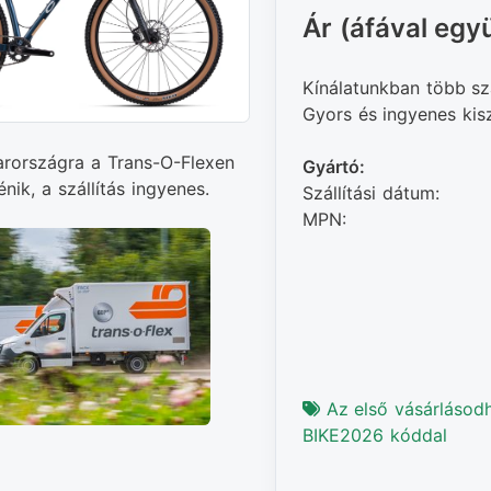
Ár (áfával együ
Kínálatunkban több sz
Gyors és ingyenes kiszá
arországra a Trans-O-Flexen
Gyártó:
énik, a szállítás ingyenes.
Szállítási dátum:
MPN:
Az első vásárlásod
BIKE2026 kóddal