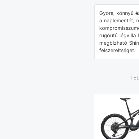
Gyors, könnyű é
a naplementét, m
kompromisszumok
rugóútú légvilla
megbízható Shim
felszereltséget.
TE