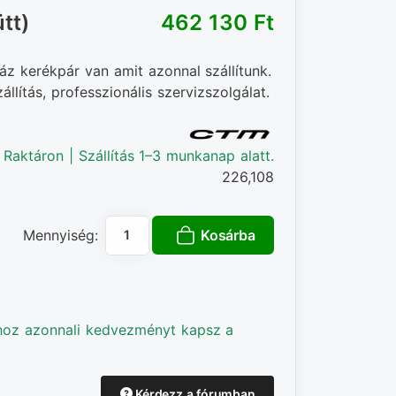
tt)
462 130 Ft‎
áz kerékpár van amit azonnal szállítunk.
llítás, professzionális szervizszolgálat.
Raktáron | Szállítás 1–3 munkanap alatt.
226,108
Kosárba
Mennyiség:
hoz azonnali kedvezményt kapsz a
Kérdezz a fórumban