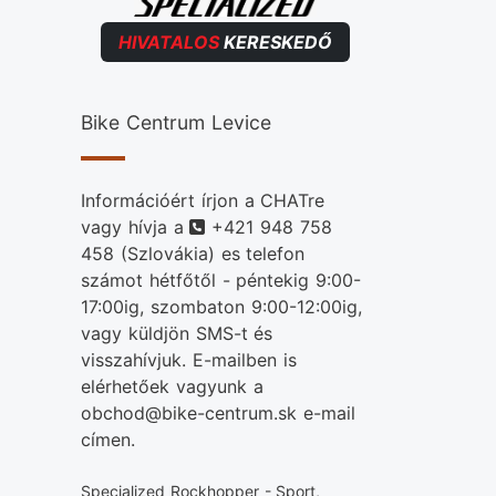
HIVATALOS
KERESKEDŐ
Bike Centrum Levice
Információért írjon a CHATre
Telefonszám
vagy hívja a
+421 948 758
458
(Szlovákia) es telefon
számot hétfőtől - péntekig 9:00-
17:00ig, szombaton 9:00-12:00ig,
vagy küldjön SMS-t és
visszahívjuk. E-mailben is
elérhetőek vagyunk a
obchod@bike-centrum.sk e-mail
címen.
Specialized Rockhopper - Sport,