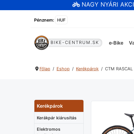
NAGY NYÁRI AKC
Pénznem
:
HUF
e-Bike
Va
BIKE-CENTRUM.SK
Főlap
Eshop
Kerékpárok
CTM RASCAL P
Kerékpárok
Kerákpár kiárusítás
Elektromos