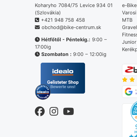
Koharyho 7084/75 Levice 934 01
e-Bike
(Szlovákia)
Varosi
+421 948 758 458
MTB
obchod@bike-centrum.sk
Gravel
Fitnes
Hétfőtől - Péntekig.:
9:00 –
Junior
17:00ig
Kerékp
Szombaton :
9:00 – 12:00ig