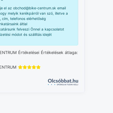
je el az obchod@bike-centrum.sk email
 hogy melyik kerékpárról van szó, illetve a
, cím, telefonos elérhetőség
katársaink áltlal
atársunk felveszi Önnel a kapcsolatot
izetési módot és szállítás idejét
ENTRUM Értékelései Értékelések átlaga:
 CENTRUM