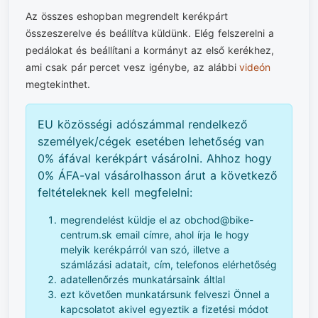
Az összes eshopban megrendelt kerékpárt
összeszerelve és beállítva küldünk. Elég felszerelni a
pedálokat és beállítani a kormányt az első kerékhez,
ami csak pár percet vesz igénybe, az alábbi
videón
megtekinthet.
EU közösségi adószámmal rendelkező
személyek/cégek esetében lehetőség van
0% áfával kerékpárt vásárolni. Ahhoz hogy
0% ÁFA-val vásárolhasson árut a következő
feltételeknek kell megfelelni:
megrendelést küldje el az obchod@bike-
centrum.sk email címre, ahol írja le hogy
melyik kerékpárról van szó, illetve a
számlázási adatait, cím, telefonos elérhetőség
adatellenőrzés munkatársaink áltlal
ezt követően munkatársunk felveszi Önnel a
kapcsolatot akivel egyeztik a fizetési módot