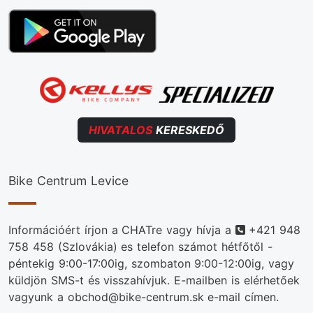
HIVATALOS
KERESKEDŐ
Bike Centrum Levice
Telefonszám
Információért írjon a CHATre vagy hívja a
+421 948
758 458
(Szlovákia) es telefon számot hétfőtől -
péntekig 9:00-17:00ig, szombaton 9:00-12:00ig, vagy
küldjön SMS-t és visszahívjuk. E-mailben is elérhetőek
vagyunk a obchod@bike-centrum.sk e-mail címen.