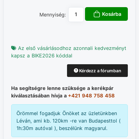
Kosárba
Mennyiség:
Az első vásárlásodhoz azonnali kedvezményt
kapsz a BIKE2026 kóddal
Kérdezz a fórumban
Ha segítségre lenne szüksége a kerékpár
kiválasztásában hívja a
+421 948 758 458
Örömmel fogadjuk Önöket az üzletünkben
Léván, ami kb. 120km -re van Budapesttol (
1h:30m autóval ), beszélünk magyarul.