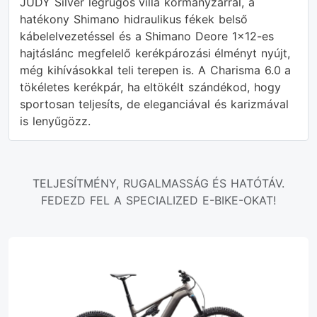
JUDY Silver légrugós villa kormányzárral, a
hatékony Shimano hidraulikus fékek belső
kábelelvezetéssel és a Shimano Deore 1x12-es
hajtáslánc megfelelő kerékpározási élményt nyújt,
még kihívásokkal teli terepen is. A Charisma 6.0 a
tökéletes kerékpár, ha eltökélt szándékod, hogy
sportosan teljesíts, de eleganciával és karizmával
is lenyűgözz.
TELJESÍTMÉNY, RUGALMASSÁG ÉS HATÓTÁV.
FEDEZD FEL A SPECIALIZED E-BIKE-OKAT!