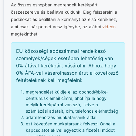
Az összes eshopban megrendelt kerékpárt
összeszerelve és beállítva küldünk. Elég felszerelni a
pedálokat és beállítani a kormányt az első kerékhez,
ami csak pár percet vesz igénybe, az alábbi
videón
megtekinthet.
EU közösségi adószámmal rendelkező
személyek/cégek esetében lehetőség van
0% áfával kerékpárt vásárolni. Ahhoz hogy
0% ÁFA-val vásárolhasson árut a következő
feltételeknek kell megfelelni:
megrendelést küldje el az obchod@bike-
centrum.sk email címre, ahol írja le hogy
melyik kerékpárról van szó, illetve a
számlázási adatait, cím, telefonos elérhetőség
adatellenőrzés munkatársaink áltlal
ezt követően munkatársunk felveszi Önnel a
kapcsolatot akivel egyeztik a fizetési módot