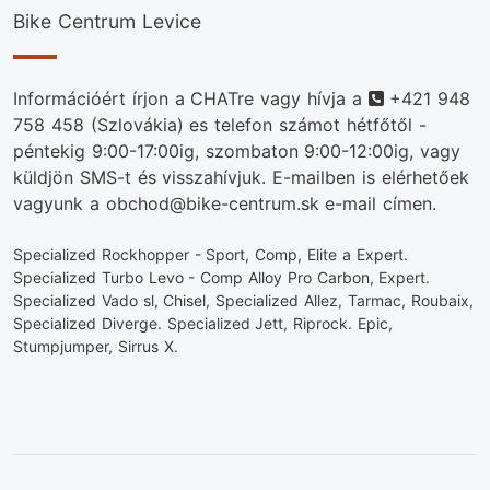
Bike Centrum Levice
Telefonszám
Információért írjon a CHATre vagy hívja a
+421 948
758 458
(Szlovákia) es telefon számot hétfőtől -
péntekig 9:00-17:00ig, szombaton 9:00-12:00ig, vagy
küldjön SMS-t és visszahívjuk. E-mailben is elérhetőek
vagyunk a obchod@bike-centrum.sk e-mail címen.
Specialized Rockhopper - Sport, Comp, Elite a Expert.
Specialized Turbo Levo - Comp Alloy Pro Carbon, Expert.
Specialized Vado sl, Chisel, Specialized Allez, Tarmac, Roubaix,
Specialized Diverge. Specialized Jett, Riprock. Epic,
Stumpjumper, Sirrus X.