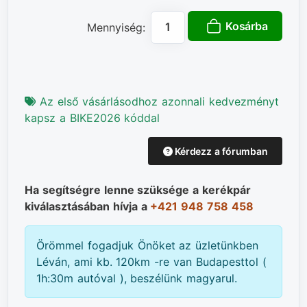
Kosárba
Mennyiség:
Az első vásárlásodhoz azonnali kedvezményt
kapsz a BIKE2026 kóddal
Kérdezz a fórumban
Ha segítségre lenne szüksége a kerékpár
kiválasztásában hívja a
+421 948 758 458
Örömmel fogadjuk Önöket az üzletünkben
Léván, ami kb. 120km -re van Budapesttol (
1h:30m autóval ), beszélünk magyarul.