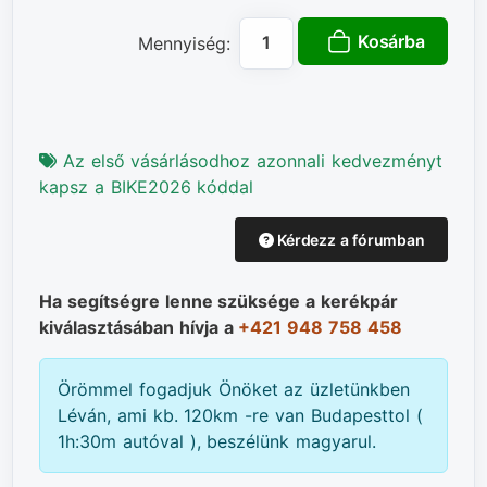
Kosárba
Mennyiség:
Az első vásárlásodhoz azonnali kedvezményt
kapsz a BIKE2026 kóddal
Kérdezz a fórumban
Ha segítségre lenne szüksége a kerékpár
kiválasztásában hívja a
+421 948 758 458
Örömmel fogadjuk Önöket az üzletünkben
Léván, ami kb. 120km -re van Budapesttol (
1h:30m autóval ), beszélünk magyarul.