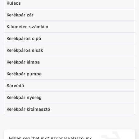
Kulacs
Kerékpár zár
Kilométer-számláló
Kerékpáros cipő
Kerékpáros sisak
Kerékpár lámpa
Kerékpár pumpa
Sárvédő
Kerékpár nyereg
Kerékpár kitámasztó
Miben segíthetünk? Azonnal válaszolunk.