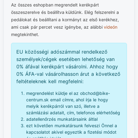
Az összes eshopban megrendelt kerékpárt
összeszerelve és beállítva küldünk. Elég felszerelni a
pedálokat és beállítani a kormányt az első kerékhez,
ami csak pár percet vesz igénybe, az alábbi
videón
megtekinthet.
EU közösségi adószámmal rendelkező
személyek/cégek esetében lehetőség van
0% áfával kerékpárt vásárolni. Ahhoz hogy
0% ÁFA-val vásárolhasson árut a következő
feltételeknek kell megfelelni:
megrendelést küldje el az obchod@bike-
centrum.sk email címre, ahol írja le hogy
melyik kerékpárról van szó, illetve a
számlázási adatait, cím, telefonos elérhetőség
adatellenőrzés munkatársaink áltlal
ezt követően munkatársunk felveszi Önnel a
kapcsolatot akivel egyeztik a fizetési módot