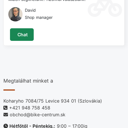
David
Shop manager
Chat
Megtalálhat minket a
Koharyho 7084/75 Levice 934 01 (Szlovákia)
+421 948 758 458
obchod@bike-centrum.sk
Hétfőtől - Péntekig.:
9:00 – 17:00ig