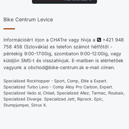
Bike Centrum Levice
Telefonszám
Információért írjon a CHATre vagy hívja a
+421 948
758 458
(Szlovákia) es telefon számot hétfőtől -
péntekig 9:00-17:00ig, szombaton 9:00-12:00ig, vagy
küldjön SMS-t és visszahívjuk. E-mailben is elérhetőek
vagyunk a obchod@bike-centrum.sk e-mail címen.
Specialized Rockhopper - Sport, Comp, Elite a Expert.
Specialized Turbo Levo - Comp Alloy Pro Carbon, Expert.
Specialized Vado sl, Chisel, Specialized Allez, Tarmac, Roubaix,
Specialized Diverge. Specialized Jett, Riprock. Epic,
Stumpjumper, Sirrus X.