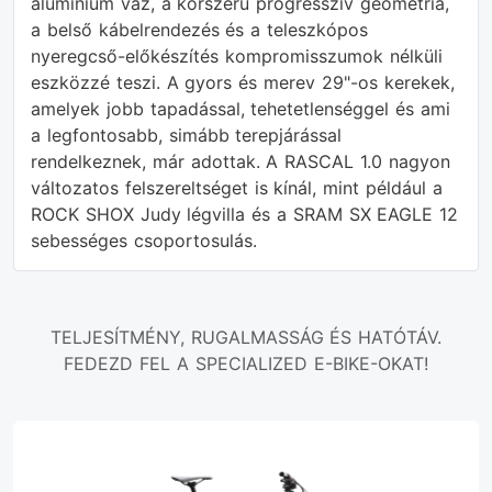
alumínium váz, a korszerű progresszív geometria,
a belső kábelrendezés és a teleszkópos
nyeregcső-előkészítés kompromisszumok nélküli
eszközzé teszi. A gyors és merev 29"-os kerekek,
amelyek jobb tapadással, tehetetlenséggel és ami
a legfontosabb, simább terepjárással
rendelkeznek, már adottak. A RASCAL 1.0 nagyon
változatos felszereltséget is kínál, mint például a
ROCK SHOX Judy légvilla és a SRAM SX EAGLE 12
sebességes csoportosulás.
TELJESÍTMÉNY, RUGALMASSÁG ÉS HATÓTÁV.
FEDEZD FEL A SPECIALIZED E-BIKE-OKAT!