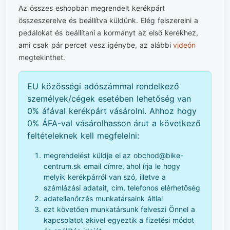
Az összes eshopban megrendelt kerékpárt
összeszerelve és beállítva küldünk. Elég felszerelni a
pedálokat és beállítani a kormányt az első kerékhez,
ami csak pár percet vesz igénybe, az alábbi
videón
megtekinthet.
EU közösségi adószámmal rendelkező
személyek/cégek esetében lehetőség van
0% áfával kerékpárt vásárolni. Ahhoz hogy
0% ÁFA-val vásárolhasson árut a következő
feltételeknek kell megfelelni:
megrendelést küldje el az obchod@bike-
centrum.sk email címre, ahol írja le hogy
melyik kerékpárról van szó, illetve a
számlázási adatait, cím, telefonos elérhetőség
adatellenőrzés munkatársaink áltlal
ezt követően munkatársunk felveszi Önnel a
kapcsolatot akivel egyeztik a fizetési módot