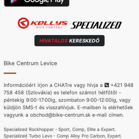
HIVATALOS
KERESKEDŐ
Bike Centrum Levice
Telefonszám
Információért írjon a CHATre vagy hívja a
+421 948
758 458
(Szlovákia) es telefon számot hétfőtől -
péntekig 9:00-17:00ig, szombaton 9:00-12:00ig, vagy
küldjön SMS-t és visszahívjuk. E-mailben is elérhetőek
vagyunk a obchod@bike-centrum.sk e-mail címen.
Specialized Rockhopper - Sport, Comp, Elite a Expert.
Specialized Turbo Levo - Comp Alloy Pro Carbon, Expert.