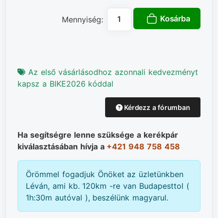
Kosárba
Mennyiség:
Az első vásárlásodhoz azonnali kedvezményt
kapsz a BIKE2026 kóddal
Kérdezz a fórumban
Ha segítségre lenne szüksége a kerékpár
kiválasztásában hívja a
+421 948 758 458
Örömmel fogadjuk Önöket az üzletünkben
Léván, ami kb. 120km -re van Budapesttol (
1h:30m autóval ), beszélünk magyarul.