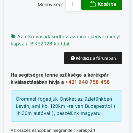
Kosárba
Mennyiség:
Az első vásárlásodhoz azonnali kedvezményt
kapsz a BIKE2026 kóddal
Kérdezz a fórumban
Ha segítségre lenne szüksége a kerékpár
kiválasztásában hívja a
+421 948 758 458
Örömmel fogadjuk Önöket az üzletünkben
Léván, ami kb. 120km -re van Budapesttol (
1h:30m autóval ), beszélünk magyarul.
Az összes eshopban megrendelt kerékpárt