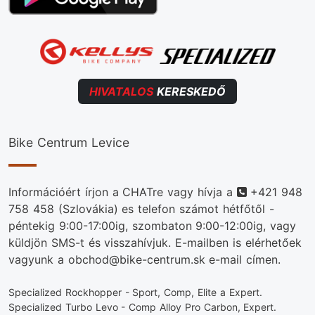
HIVATALOS
KERESKEDŐ
Bike Centrum Levice
Telefonszám
Információért írjon a CHATre vagy hívja a
+421 948
758 458
(Szlovákia) es telefon számot hétfőtől -
péntekig 9:00-17:00ig, szombaton 9:00-12:00ig, vagy
küldjön SMS-t és visszahívjuk. E-mailben is elérhetőek
vagyunk a obchod@bike-centrum.sk e-mail címen.
Specialized Rockhopper - Sport, Comp, Elite a Expert.
Specialized Turbo Levo - Comp Alloy Pro Carbon, Expert.