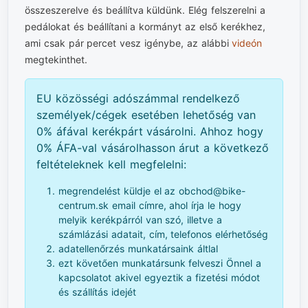
összeszerelve és beállítva küldünk. Elég felszerelni a
pedálokat és beállítani a kormányt az első kerékhez,
ami csak pár percet vesz igénybe, az alábbi
videón
megtekinthet.
EU közösségi adószámmal rendelkező
személyek/cégek esetében lehetőség van
0% áfával kerékpárt vásárolni. Ahhoz hogy
0% ÁFA-val vásárolhasson árut a következő
feltételeknek kell megfelelni:
megrendelést küldje el az obchod@bike-
centrum.sk email címre, ahol írja le hogy
melyik kerékpárról van szó, illetve a
számlázási adatait, cím, telefonos elérhetőség
adatellenőrzés munkatársaink áltlal
ezt követően munkatársunk felveszi Önnel a
kapcsolatot akivel egyeztik a fizetési módot
és szállítás idejét