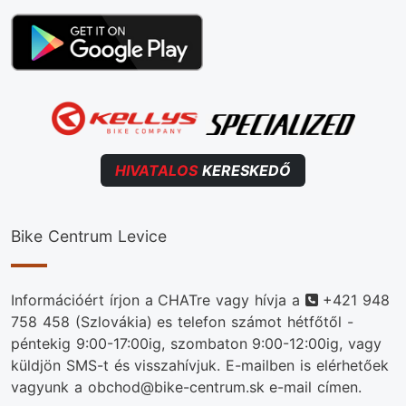
HIVATALOS
KERESKEDŐ
Bike Centrum Levice
Telefonszám
Információért írjon a CHATre vagy hívja a
+421 948
758 458
(Szlovákia) es telefon számot hétfőtől -
péntekig 9:00-17:00ig, szombaton 9:00-12:00ig, vagy
küldjön SMS-t és visszahívjuk. E-mailben is elérhetőek
vagyunk a obchod@bike-centrum.sk e-mail címen.