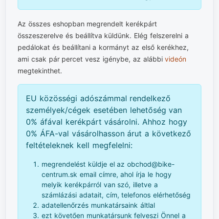
Az összes eshopban megrendelt kerékpárt
összeszerelve és beállítva küldünk. Elég felszerelni a
pedálokat és beállítani a kormányt az első kerékhez,
ami csak pár percet vesz igénybe, az alábbi
videón
megtekinthet.
EU közösségi adószámmal rendelkező
személyek/cégek esetében lehetőség van
0% áfával kerékpárt vásárolni. Ahhoz hogy
0% ÁFA-val vásárolhasson árut a következő
feltételeknek kell megfelelni:
megrendelést küldje el az obchod@bike-
centrum.sk email címre, ahol írja le hogy
melyik kerékpárról van szó, illetve a
számlázási adatait, cím, telefonos elérhetőség
adatellenőrzés munkatársaink áltlal
ezt követően munkatársunk felveszi Önnel a