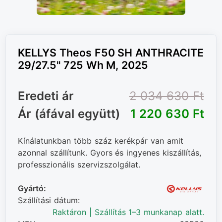
KELLYS Theos F50 SH ANTHRACITE
29/27.5" 725 Wh M, 2025
Eredeti ár
2 034 630 Ft‎
Ár (áfával együtt)
1 220 630 Ft‎
Kínálatunkban több száz kerékpár van amit
azonnal szállítunk. Gyors és ingyenes kiszállítás,
professzionális szervizszolgálat.
Gyártó:
Szállítási dátum:
Raktáron | Szállítás 1–3 munkanap alatt.