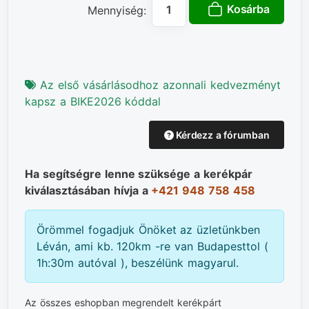
Kosárba
Mennyiség:
Az első vásárlásodhoz azonnali kedvezményt
kapsz a BIKE2026 kóddal
Kérdezz a fórumban
Ha segítségre lenne szüksége a kerékpár
kiválasztásában hívja a
+421 948 758 458
Örömmel fogadjuk Önöket az üzletünkben
Léván, ami kb. 120km -re van Budapesttol (
1h:30m autóval ), beszélünk magyarul.
Az összes eshopban megrendelt kerékpárt