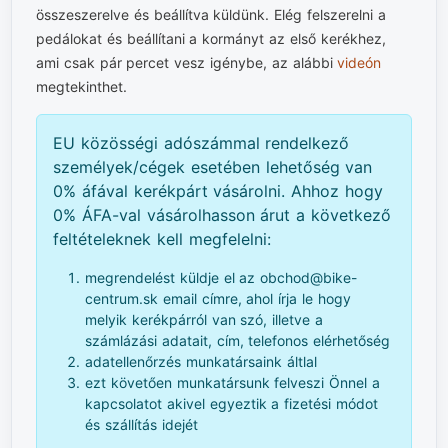
összeszerelve és beállítva küldünk. Elég felszerelni a
pedálokat és beállítani a kormányt az első kerékhez,
ami csak pár percet vesz igénybe, az alábbi
videón
megtekinthet.
EU közösségi adószámmal rendelkező
személyek/cégek esetében lehetőség van
0% áfával kerékpárt vásárolni. Ahhoz hogy
0% ÁFA-val vásárolhasson árut a következő
feltételeknek kell megfelelni:
megrendelést küldje el az obchod@bike-
centrum.sk email címre, ahol írja le hogy
melyik kerékpárról van szó, illetve a
számlázási adatait, cím, telefonos elérhetőség
adatellenőrzés munkatársaink áltlal
ezt követően munkatársunk felveszi Önnel a
kapcsolatot akivel egyeztik a fizetési módot
és szállítás idejét