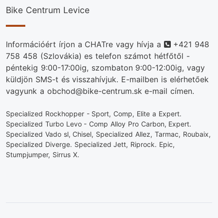
Bike Centrum Levice
Telefonszám
Információért írjon a CHATre vagy hívja a
+421 948
758 458
(Szlovákia) es telefon számot hétfőtől -
péntekig 9:00-17:00ig, szombaton 9:00-12:00ig, vagy
küldjön SMS-t és visszahívjuk. E-mailben is elérhetőek
vagyunk a obchod@bike-centrum.sk e-mail címen.
Specialized Rockhopper - Sport, Comp, Elite a Expert.
Specialized Turbo Levo - Comp Alloy Pro Carbon, Expert.
Specialized Vado sl, Chisel, Specialized Allez, Tarmac, Roubaix,
Specialized Diverge. Specialized Jett, Riprock. Epic,
Stumpjumper, Sirrus X.