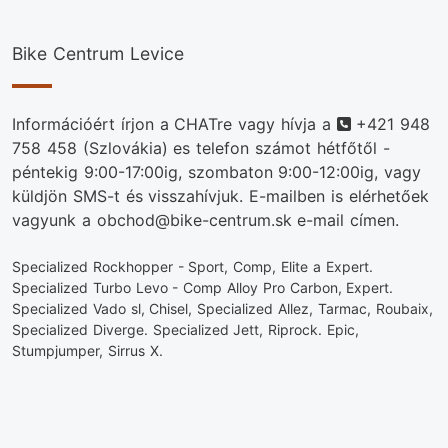
Bike Centrum Levice
Telefonszám
Információért írjon a CHATre vagy hívja a
+421 948
758 458
(Szlovákia) es telefon számot hétfőtől -
péntekig 9:00-17:00ig, szombaton 9:00-12:00ig, vagy
küldjön SMS-t és visszahívjuk. E-mailben is elérhetőek
vagyunk a obchod@bike-centrum.sk e-mail címen.
Specialized Rockhopper - Sport, Comp, Elite a Expert.
Specialized Turbo Levo - Comp Alloy Pro Carbon, Expert.
Specialized Vado sl, Chisel, Specialized Allez, Tarmac, Roubaix,
Specialized Diverge. Specialized Jett, Riprock. Epic,
Stumpjumper, Sirrus X.