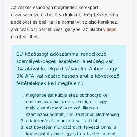
Az összes eshopban megrendelt kerékpárt
összeszerelve és beállítva küldünk. Elég felszerelni a
pedálokat és beállítani a kormányt az első kerékhez,
ami csak pár percet vesz igénybe, az alábbi
videón
megtekinthet.
EU közösségi adószámmal rendelkező
személyek/cégek esetében lehetőség van
0% áfával kerékpárt vásárolni. Ahhoz hogy
0% ÁFA-val vásárolhasson árut a következő
feltételeknek kell megfelelni:
megrendelést küldje el az obchod@bike-
centrum.sk email címre, ahol írja le hogy
melyik kerékpárról van szó, illetve a
számlázási adatait, cím, telefonos elérhetőség
adatellenőrzés munkatársaink áltlal
ezt követően munkatársunk felveszi Önnel a
kapcsolatot akivel egyeztik a fizetési módot