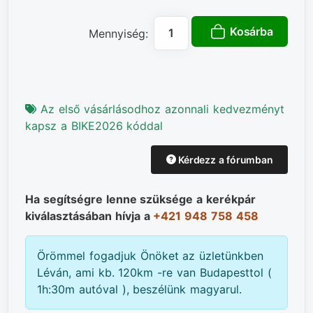
Kosárba
Mennyiség:
Az első vásárlásodhoz azonnali kedvezményt
kapsz a BIKE2026 kóddal
Kérdezz a fórumban
Ha segítségre lenne szüksége a kerékpár
kiválasztásában hívja a
+421 948 758 458
Örömmel fogadjuk Önöket az üzletünkben
Léván, ami kb. 120km -re van Budapesttol (
1h:30m autóval ), beszélünk magyarul.