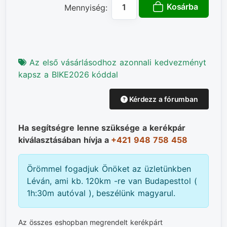
Kosárba
Mennyiség:
Az első vásárlásodhoz azonnali kedvezményt
kapsz a BIKE2026 kóddal
Kérdezz a fórumban
Ha segítségre lenne szüksége a kerékpár
kiválasztásában hívja a
+421 948 758 458
Örömmel fogadjuk Önöket az üzletünkben
Léván, ami kb. 120km -re van Budapesttol (
1h:30m autóval ), beszélünk magyarul.
Az összes eshopban megrendelt kerékpárt