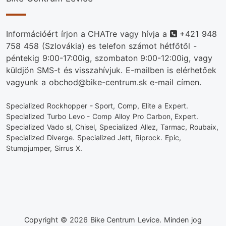
Telefonszám
Információért írjon a CHATre vagy hívja a
+421 948
758 458
(Szlovákia) es telefon számot hétfőtől -
péntekig 9:00-17:00ig, szombaton 9:00-12:00ig, vagy
küldjön SMS-t és visszahívjuk. E-mailben is elérhetőek
vagyunk a obchod@bike-centrum.sk e-mail címen.
Specialized Rockhopper - Sport, Comp, Elite a Expert.
Specialized Turbo Levo - Comp Alloy Pro Carbon, Expert.
Specialized Vado sl, Chisel, Specialized Allez, Tarmac, Roubaix,
Specialized Diverge. Specialized Jett, Riprock. Epic,
Stumpjumper, Sirrus X.
Copyright © 2026 Bike Centrum Levice. Minden jog