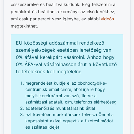
összeszerelve és beállítva küldünk. Elég felszerelni a
pedálokat és beállítani a kormányt az első kerékhez,
ami csak pár percet vesz igénybe, az alábbi
videón
megtekinthet.
EU közösségi adószámmal rendelkező
személyek/cégek esetében lehetőség van
0% áfával kerékpárt vásárolni. Ahhoz hogy
0% ÁFA-val vásárolhasson árut a következő
feltételeknek kell megfelelni:
megrendelést küldje el az obchod@bike-
centrum.sk email címre, ahol írja le hogy
melyik kerékpárról van szó, illetve a
számlázási adatait, cím, telefonos elérhetőség
adatellenőrzés munkatársaink áltlal
ezt követően munkatársunk felveszi Önnel a
kapcsolatot akivel egyeztik a fizetési módot
és szállítás idejét