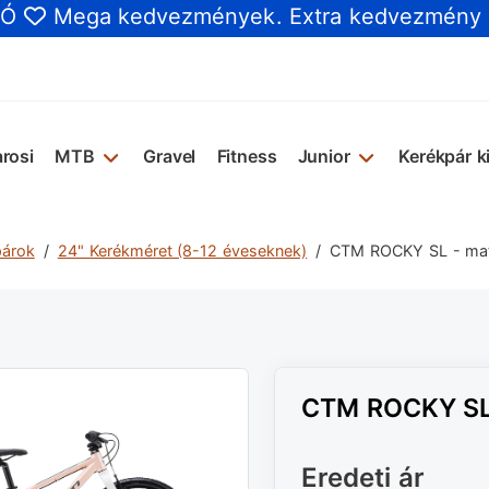
IÓ
Mega kedvezmények
. Extra kedvezmény
rosi
MTB
Gravel
Fitness
Junior
Kerékpár k
párok
24" Kerékméret (8-12 éveseknek)
CTM ROCKY SL - matt
CTM ROCKY SL -
Eredeti ár