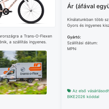
Ár (áfával együ
Kínálatunkban több sz
Gyors és ingyenes kiszá
arországra a Trans-O-Flexen
Gyártó:
énik, a szállítás ingyenes.
Szállítási dátum:
MPN:
Az első vásárlásod
BIKE2026 kóddal