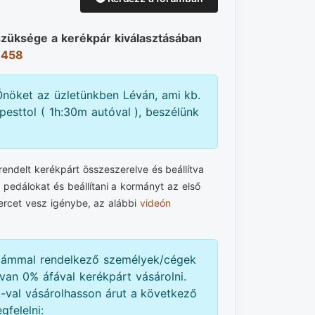
szüksége a kerékpár kiválasztásában
 458
nöket az üzletünkben Léván, ami kb.
esttol ( 1h:30m autóval ), beszélünk
ndelt kerékpárt összeszerelve és beállítva
a pedálokat és beállítani a kormányt az első
ercet vesz igénybe, az alábbi
videón
zámmal rendelkező személyek/cégek
van 0% áfával kerékpárt vásárolni.
val vásárolhasson árut a következő
gfelelni: