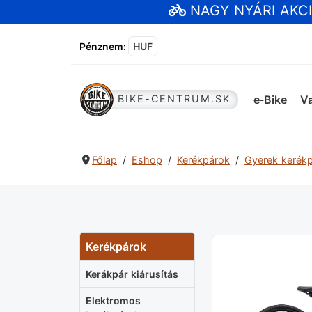
NAGY NYÁRI AKC
Pénznem
:
HUF
e-Bike
Va
BIKE-CENTRUM.SK
Főlap
Eshop
Kerékpárok
Gyerek kerék
Kerékpárok
Kerákpár kiárusítás
Elektromos