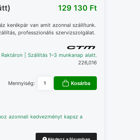
tt)
129 130 Ft‎
áz kerékpár van amit azonnal szállítunk.
llítás, professzionális szervizszolgálat.
Raktáron | Szállítás 1–3 munkanap alatt.
226,016
Kosárba
Mennyiség:
hoz azonnali kedvezményt kapsz a
Kérdezz a fórumban