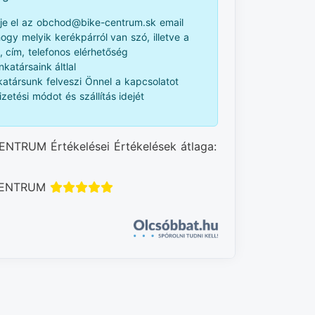
je el az obchod@bike-centrum.sk email
 hogy melyik kerékpárról van szó, illetve a
, cím, telefonos elérhetőség
katársaink áltlal
atársunk felveszi Önnel a kapcsolatot
izetési módot és szállítás idejét
ENTRUM Értékelései Értékelések átlaga:
 CENTRUM