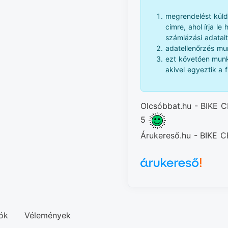
megrendelést küld
címre, ahol írja le
számlázási adatait
adatellenőrzés mun
ezt követően munk
akivel egyeztik a f
Olcsóbbat.hu - BIKE C
5
Árukereső.hu - BIKE
ók
Vélemények