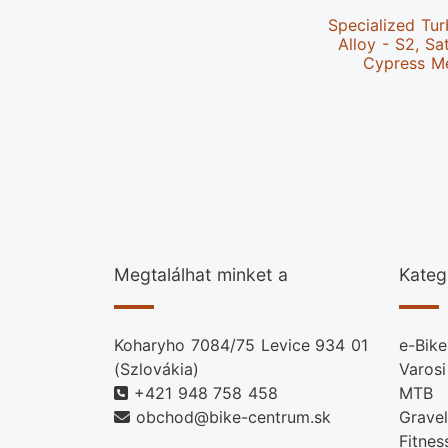
Specialized Tu
Alloy - S2, Sa
Cypress Me
Megtalálhat minket a
Kateg
Koharyho 7084/75 Levice 934 01
e-Bike
(Szlovákia)
Varosi
+421 948 758 458
MTB
obchod@bike-centrum.sk
Gravel
Fitnes