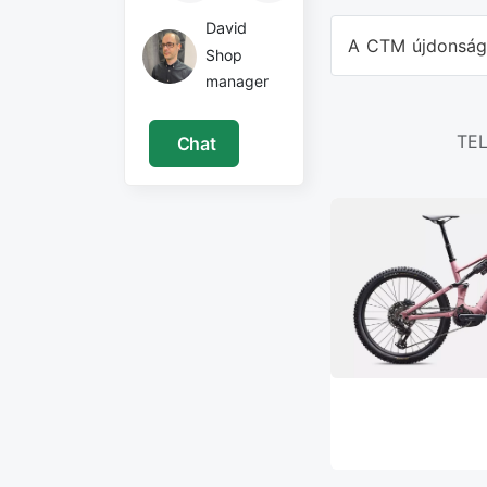
David
A CTM újdonsága
Shop
manager
TE
Chat