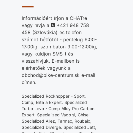
Információért írjon a CHATre
Telefonszám
vagy hívja a
+421 948 758
458
(Szlovákia) es telefon
számot hétfőtől - péntekig 9:00-
17:00ig, szombaton 9:00-12:00ig,
vagy küldjön SMS-t és
visszahívjuk. E-mailben is
elérhetőek vagyunk a
obchod@bike-centrum.sk e-mail
címen.
Specialized Rockhopper - Sport,
Comp, Elite a Expert. Specialized
Turbo Levo - Comp Alloy Pro Carbon,
Expert. Specialized Vado sl, Chisel,
Specialized Allez, Tarmac, Roubaix,
Specialized Diverge. Specialized Jett,