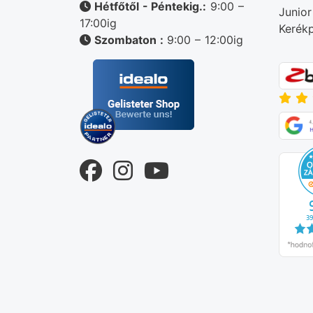
Hétfőtől - Péntekig.:
9:00 –
Junior
17:00ig
Kerékp
Szombaton :
9:00 – 12:00ig