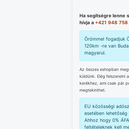
Ha segítségre lenne 
hívja a
+421 948 758
Örömmel fogadjuk Ö
120km -re van Budap
magyarul.
Az összes eshopban megre
küldünk. Elég felszerelni 
kerékhez, ami csak pár p
megtekinthet.
EU közösségi adós
esetében lehetőség 
Ahhoz hogy 0% ÁFA-
feltételeknek kell me