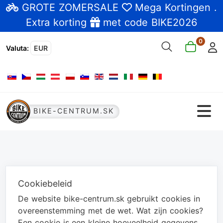
GROTE ZOMERSALE
Mega Kortingen
.
Extra korting
met code BIKE2026
0
Valuta
:
EUR
Selecteer de taal
BIKE-CENTRUM.SK
Cookiebeleid
De website bike-centrum.sk gebruikt cookies in
overeenstemming met de wet. Wat zijn cookies?
Een cookie is een kleine hoeveelheid gegevens