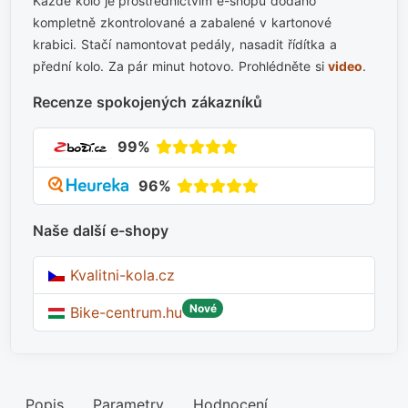
Každé kolo je prostřednictvím e-shopu dodáno
kompletně zkontrolované a zabalené v kartonové
krabici. Stačí namontovat pedály, nasadit řídítka a
přední kolo. Za pár minut hotovo. Prohlédněte si
video
.
Recenze spokojených zákazníků
99%
96%
Naše další e-shopy
Kvalitni-kola.cz
Nové
Bike-centrum.hu
Popis
Parametry
Hodnocení