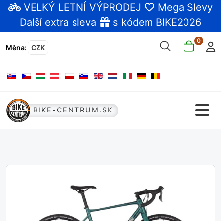
VELKÝ LETNÍ VÝPRODEJ
Mega Slevy
Další extra sleva
s kódem BIKE2026
0
Měna
:
CZK
Zvolte jazyk
BIKE-CENTRUM.SK