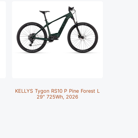
KELLYS Tygon RS10 P Pine Forest L
Specializ
7
29" 725Wh, 2026
S5, Gloss 