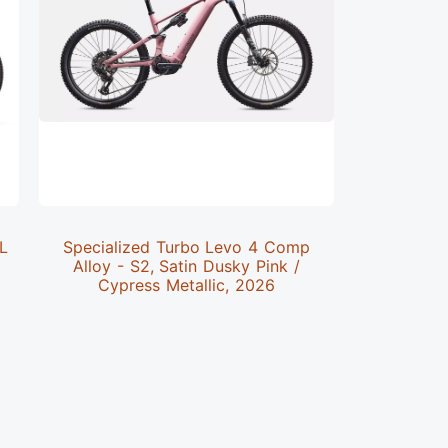
 L
Specialized Turbo Levo 4 Comp
Specializ
Alloy - S2, Satin Dusky Pink /
M,Satin 
Cypress Metallic, 2026