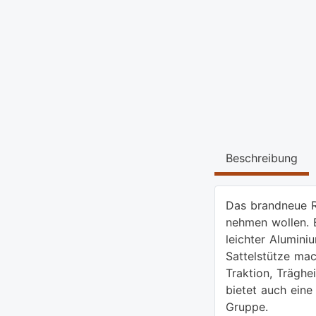
Beschreibung
Das brandneue R
nehmen wollen. E
leichter Alumini
Sattelstütze ma
Traktion, Träghe
bietet auch ein
Gruppe.