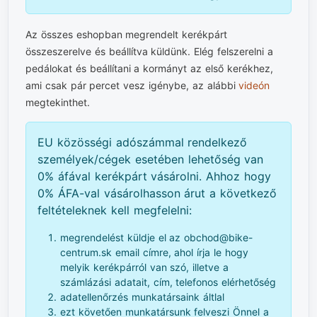
Az összes eshopban megrendelt kerékpárt
összeszerelve és beállítva küldünk. Elég felszerelni a
pedálokat és beállítani a kormányt az első kerékhez,
ami csak pár percet vesz igénybe, az alábbi
videón
megtekinthet.
EU közösségi adószámmal rendelkező
személyek/cégek esetében lehetőség van
0% áfával kerékpárt vásárolni. Ahhoz hogy
0% ÁFA-val vásárolhasson árut a következő
feltételeknek kell megfelelni:
megrendelést küldje el az obchod@bike-
centrum.sk email címre, ahol írja le hogy
melyik kerékpárról van szó, illetve a
számlázási adatait, cím, telefonos elérhetőség
adatellenőrzés munkatársaink áltlal
ezt követően munkatársunk felveszi Önnel a