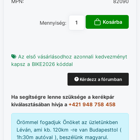
MPN:
82090
Kosárba
Mennyiség:
Az első vásárlásodhoz azonnali kedvezményt
kapsz a BIKE2026 kóddal
Kérdezz a fórumban
Ha segítségre lenne szüksége a kerékpár
kiválasztásában hívja a
+421 948 758 458
Örömmel fogadjuk Önöket az üzletünkben
Léván, ami kb. 120km -re van Budapesttol (
1h:30m autóval ), beszélünk magyarul.