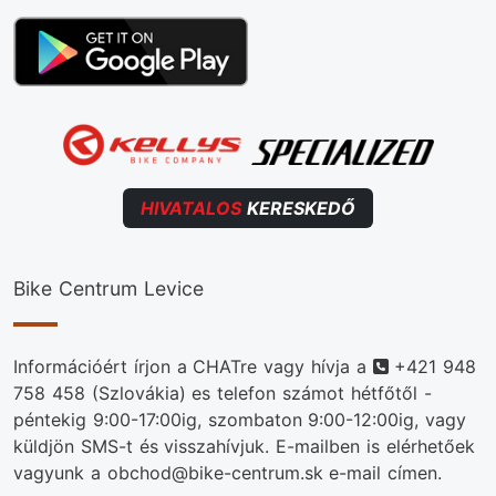
HIVATALOS
KERESKEDŐ
Bike Centrum Levice
Telefonszám
Információért írjon a CHATre vagy hívja a
+421 948
758 458
(Szlovákia) es telefon számot hétfőtől -
péntekig 9:00-17:00ig, szombaton 9:00-12:00ig, vagy
küldjön SMS-t és visszahívjuk. E-mailben is elérhetőek
vagyunk a obchod@bike-centrum.sk e-mail címen.