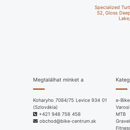
Specialized Tur
S2, Gloss Dee
Lake
Megtalálhat minket a
Kateg
Koharyho 7084/75 Levice 934 01
e-Bike
(Szlovákia)
Varosi
+421 948 758 458
MTB
obchod@bike-centrum.sk
Gravel
Fitnes