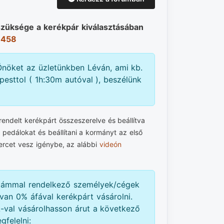
szüksége a kerékpár kiválasztásában
 458
nöket az üzletünkben Léván, ami kb.
esttol ( 1h:30m autóval ), beszélünk
ndelt kerékpárt összeszerelve és beállítva
a pedálokat és beállítani a kormányt az első
ercet vesz igénybe, az alábbi
videón
zámmal rendelkező személyek/cégek
van 0% áfával kerékpárt vásárolni.
val vásárolhasson árut a következő
gfelelni: