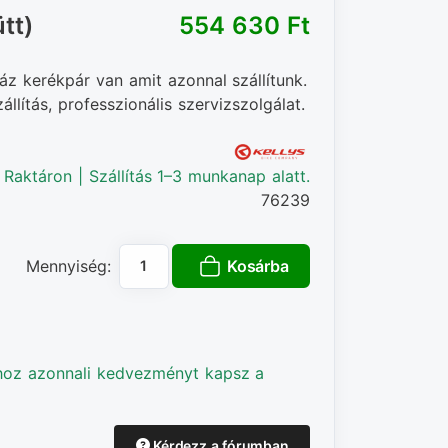
tt)
554 630 Ft‎
áz kerékpár van amit azonnal szállítunk.
llítás, professzionális szervizszolgálat.
Raktáron | Szállítás 1–3 munkanap alatt.
76239
Kosárba
Mennyiség:
hoz azonnali kedvezményt kapsz a
Kérdezz a fórumban