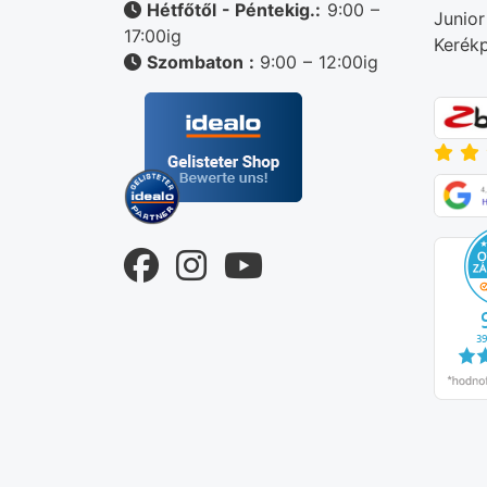
Hétfőtől - Péntekig.:
9:00 –
Junior
17:00ig
Kerékp
Szombaton :
9:00 – 12:00ig