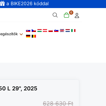
a BIKE2026 kóddal
0
Válasszon nyelvet
iegészítők
0 L 29", 2025
628 630 Ft‎