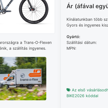
Ár (áfával együ
Kínálatunkban több sz
Gyors és ingyenes kiszá
Gyártó:
Szállítási dátum:
arországra a Trans-O-Flexen
MPN:
énik, a szállítás ingyenes.
Az első vásárlásod
BIKE2026 kóddal