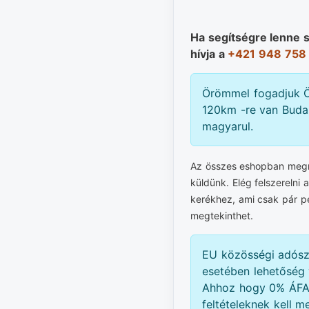
Ha segítségre lenne 
hívja a
+421 948 758
Örömmel fogadjuk Ö
120km -re van Budap
magyarul.
Az összes eshopban megre
küldünk. Elég felszerelni 
kerékhez, ami csak pár p
megtekinthet.
EU közösségi adós
esetében lehetőség 
Ahhoz hogy 0% ÁFA-
feltételeknek kell me