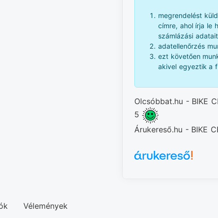
megrendelést küld
címre, ahol írja le
számlázási adatait
adatellenőrzés mun
ezt követően munk
akivel egyeztik a f
Olcsóbbat.hu - BIKE C
5
Árukereső.hu - BIKE
ók
Vélemények