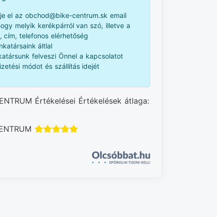
je el az obchod@bike-centrum.sk email
 hogy melyik kerékpárról van szó, illetve a
, cím, telefonos elérhetőség
katársaink áltlal
atársunk felveszi Önnel a kapcsolatot
izetési módot és szállítás idejét
ENTRUM Értékelései Értékelések átlaga:
 CENTRUM