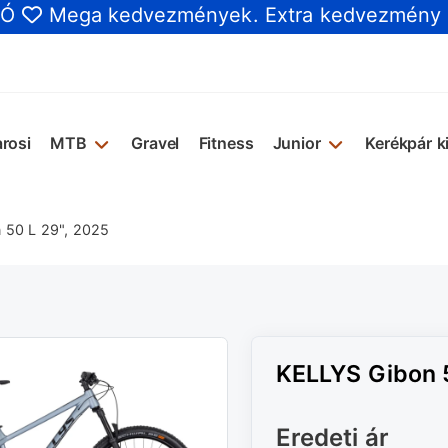
IÓ
Mega kedvezmények
. Extra kedvezmény
rosi
MTB
Gravel
Fitness
Junior
Kerékpár k
 50 L 29", 2025
KELLYS Gibon 5
Eredeti ár