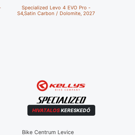
-
Specialized Levo 4 EVO Pro -
Specia
S4,Satin Carbon / Dolomite, 2027
THROUG
Metallic 
HIVATALOS
KERESKEDŐ
Bike Centrum Levice