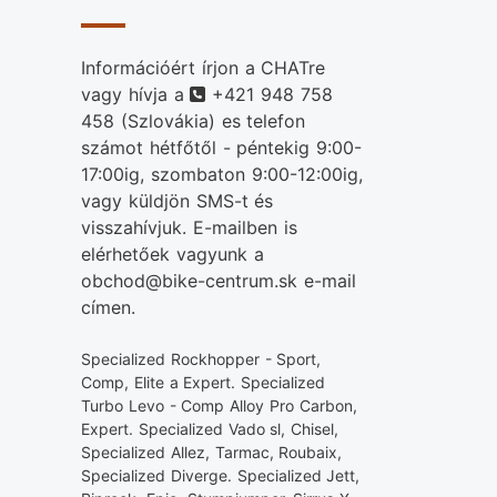
Információért írjon a CHATre
Telefonszám
vagy hívja a
+421 948 758
458
(Szlovákia) es telefon
számot hétfőtől - péntekig 9:00-
17:00ig, szombaton 9:00-12:00ig,
vagy küldjön SMS-t és
visszahívjuk. E-mailben is
elérhetőek vagyunk a
obchod@bike-centrum.sk e-mail
címen.
Specialized Rockhopper - Sport,
Comp, Elite a Expert. Specialized
Turbo Levo - Comp Alloy Pro Carbon,
Expert. Specialized Vado sl, Chisel,
Specialized Allez, Tarmac, Roubaix,
Specialized Diverge. Specialized Jett,