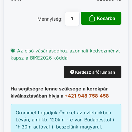
Kosárba
Mennyiség:
Az első vásárlásodhoz azonnali kedvezményt
kapsz a BIKE2026 kóddal
Kérdezz a fórumban
Ha segítségre lenne szüksége a kerékpár
kiválasztásában hívja a
+421 948 758 458
Örömmel fogadjuk Önöket az üzletünkben
Léván, ami kb. 120km -re van Budapesttol (
1h:30m autóval ), beszélünk magyarul.