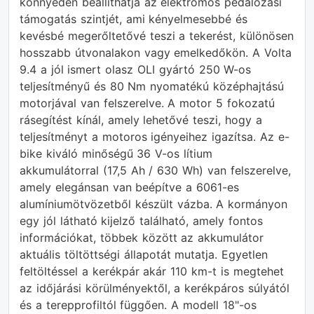
könnyedén beállíthatja az elektromos pedálozási
támogatás szintjét, ami kényelmesebbé és
kevésbé megerőltetővé teszi a tekerést, különösen
hosszabb útvonalakon vagy emelkedőkön. A Volta
9.4 a jól ismert olasz OLI gyártó 250 W-os
teljesítményű és 80 Nm nyomatékú középhajtású
motorjával van felszerelve. A motor 5 fokozatú
rásegítést kínál, amely lehetővé teszi, hogy a
teljesítményt a motoros igényeihez igazítsa. Az e-
bike kiváló minőségű 36 V-os lítium
akkumulátorral (17,5 Ah / 630 Wh) van felszerelve,
amely elegánsan van beépítve a 6061-es
alumíniumötvözetből készült vázba. A kormányon
egy jól látható kijelző található, amely fontos
információkat, többek között az akkumulátor
aktuális töltöttségi állapotát mutatja. Egyetlen
feltöltéssel a kerékpár akár 110 km-t is megtehet
az időjárási körülményektől, a kerékpáros súlyától
és a terepprofiltól függően. A modell 18"-os