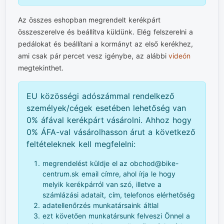
Az összes eshopban megrendelt kerékpárt
összeszerelve és beállítva küldünk. Elég felszerelni a
pedálokat és beállítani a kormányt az első kerékhez,
ami csak pár percet vesz igénybe, az alábbi
videón
megtekinthet.
EU közösségi adószámmal rendelkező
személyek/cégek esetében lehetőség van
0% áfával kerékpárt vásárolni. Ahhoz hogy
0% ÁFA-val vásárolhasson árut a következő
feltételeknek kell megfelelni:
megrendelést küldje el az obchod@bike-
centrum.sk email címre, ahol írja le hogy
melyik kerékpárról van szó, illetve a
számlázási adatait, cím, telefonos elérhetőség
adatellenőrzés munkatársaink áltlal
ezt követően munkatársunk felveszi Önnel a