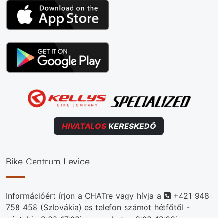
HIVATALOS
KERESKEDŐ
Bike Centrum Levice
Telefonszám
Információért írjon a CHATre vagy hívja a
+421 948
758 458
(Szlovákia) es telefon számot hétfőtől -